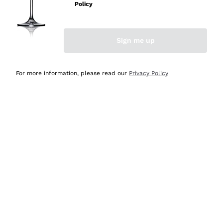
professionalità
Policy
Acquirente verificato
Sign me up
Oggi
Seri affidabili
For more information, please read our
Privacy Policy
Acquirente verificato
Ieri
Il catalogo offre moltissime possibilità di scelta tra tanti
prodotti diversi e con un ampio range di prezzo. Le
indicazioni dei consulenti sono estremamente chiare e
conformi alle caratteristiche dei prodotti acquistati
Acquirente verificato