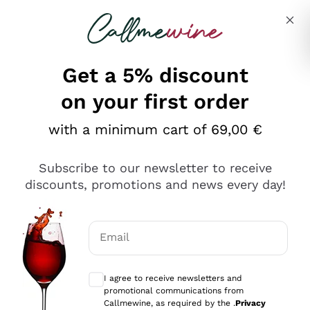
Skip to content
Describe what you are looking for
Get a 5% discount
on your first order
Ottimo
with a minimum cart of 69,00 €
4,5
/5
2.561
Subscribe to our newsletter to receive
recensioni
discounts, promotions and news every day!
Le nostre recensioni a 4 e 5 stelle.
Clicca qui per leggerle tutte >
Email
Precedente
Successivo
Optional consents to receive communicat
I agree to receive newsletters and
Oggi
promotional communications from
Acquisto semplice nelle modalità, gestito con rapidità e
Callmewine, as required by the .
Privacy