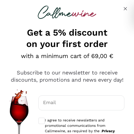
Skip to content
Describe what you are looking for
Get a 5% discount
on your first order
Ottimo
with a minimum cart of 69,00 €
4,5
/5
2.567
Subscribe to our newsletter to receive
recensioni
discounts, promotions and news every day!
Le nostre recensioni a 4 e 5 stelle.
Clicca qui per leggerle tutte >
Email
Precedente
Successivo
Optional consents to receive communicat
I agree to receive newsletters and
Oggi
promotional communications from
Ottimo servizio!
Callmewine, as required by the .
Privacy