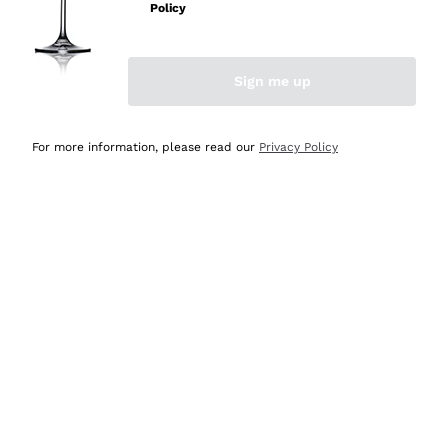
professionalità
Policy
Acquirente verificato
Sign me up
Ieri
Seri affidabili
For more information, please read our
Privacy Policy
Acquirente verificato
Ieri
Il catalogo offre moltissime possibilità di scelta tra tanti
prodotti diversi e con un ampio range di prezzo. Le
indicazioni dei consulenti sono estremamente chiare e
conformi alle caratteristiche dei prodotti acquistati
Acquirente verificato