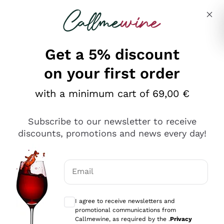
Skip to content
Describe what you are looking for
Get a 5% discount
on your first order
Ottimo
with a minimum cart of 69,00 €
4,5
/5
2.561
Subscribe to our newsletter to receive
recensioni
discounts, promotions and news every day!
Le nostre recensioni a 4 e 5 stelle.
Clicca qui per leggerle tutte >
Email
Precedente
Successivo
Optional consents to receive communicat
I agree to receive newsletters and
Oggi
promotional communications from
Acquisto semplice nelle modalità, gestito con rapidità e
Callmewine, as required by the .
Privacy