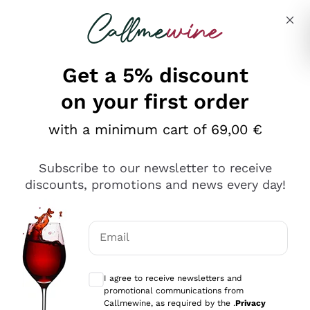
Skip to content
Describe what you are looking for
Get a 5% discount
on your first order
Ottimo
with a minimum cart of 69,00 €
4,5
/5
2.566
Subscribe to our newsletter to receive
recensioni
discounts, promotions and news every day!
Le nostre recensioni a 4 e 5 stelle.
Clicca qui per leggerle tutte >
Email
Precedente
Successivo
Optional consents to receive communicat
I agree to receive newsletters and
Oggi
promotional communications from
Ordine tutto ok, niente da dire a riguardo. Il sito in se
Callmewine, as required by the .
Privacy