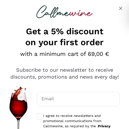
Skip to content
Describe what you are looking for
Get a 5% discount
on your first order
Ottimo
with a minimum cart of 69,00 €
4,5
/5
2.566
Subscribe to our newsletter to receive
recensioni
discounts, promotions and news every day!
Le nostre recensioni a 4 e 5 stelle.
Clicca qui per leggerle tutte >
Email
Precedente
Successivo
Optional consents to receive communicat
I agree to receive newsletters and
Ieri
promotional communications from
Ordine tutto ok, niente da dire a riguardo. Il sito in se
Callmewine, as required by the .
Privacy