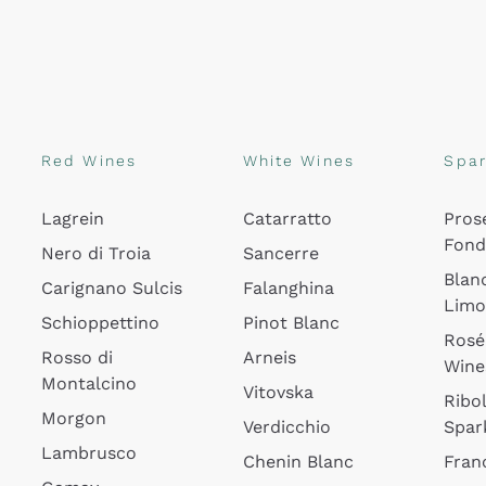
Red Wines
White Wines
Spar
Lagrein
Catarratto
Pros
Fon
Nero di Troia
Sancerre
Blan
Carignano Sulcis
Falanghina
Lim
Schioppettino
Pinot Blanc
Rosé
Rosso di
Arneis
Wine
Montalcino
Vitovska
Ribol
Morgon
Verdicchio
Spar
Lambrusco
Chenin Blanc
Fran