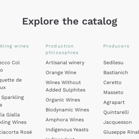
Explore the catalog
kling wines
Production
Producers
philosophies
ecco Col
Artisanal winery
Sedilesu
do
Orange Wine
Bastianich
quette de
Wines Without
Ceretto
oux
Added Sulphites
Masseto
 Sparkling
Organic Wines
Agrapart
s
Biodynamic Wines
Quintarelli
la Gialla
Amphora Wines
kling Wines
Jacquesson
Indigenous Yeasts
ciacorta Rosé
Giuseppe Rinal