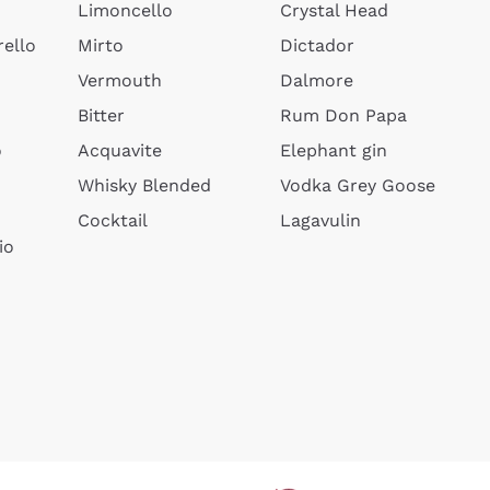
Limoncello
Crystal Head
ello
Mirto
Dictador
Vermouth
Dalmore
Bitter
Rum Don Papa
o
Acquavite
Elephant gin
Whisky Blended
Vodka Grey Goose
Cocktail
Lagavulin
io