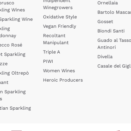
Indipendent
brusco
Ornellaia
Winegrowers
kling Wines
Bartolo Mascar
Oxidative Style
 Sparkling Wine
Gosset
Vegan Friendly
kling
Biondi Santi
donnay
Recoltant
Guado al Tass
Manipulant
ecco Rosé
Antinori
Triple A
t Sparkling
Divella
PIWI
izze
Casale del Gigl
Women Wines
kling Oltrepò
Heroic Producers
mant
an Sparkling
s
tian Sparkling