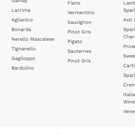
Gamay
Fiano
Lam
Lacrima
Spar
Vermentino
Aglianico
Asti
Sauvignon
Bonarda
Spar
Pinot Gris
Char
Nerello Mascalese
Pigato
Pros
Tignanello
Sauternes
Swee
Gaglioppo
Pinot Gris
Cart
Bardolino
Spar
Cre
Itali
Wine
Vene