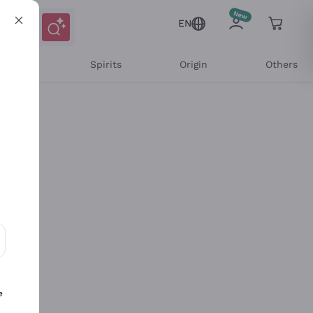
EN
l Wines
Spirits
Origin
Others
ons and personalized offers
e