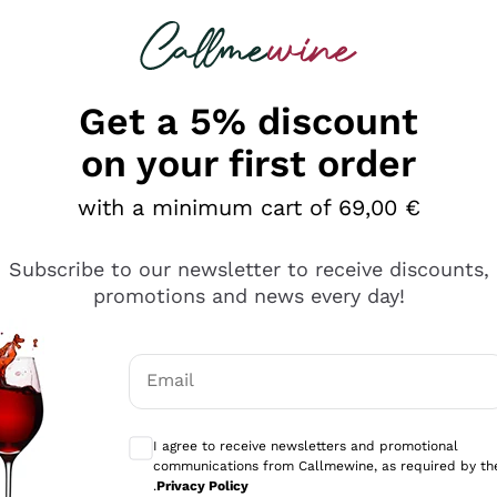
 looking for
Champagne
Sparkling Wines
Al
Get a 5% discount
on your first order
with a minimum cart of 69,00 €
Subscribe to our newsletter to receive discounts,
promotions and news every day!
Email
Optional consents to receive communicati
I agree to receive newsletters and promotional
communications from Callmewine, as required by th
sima
.
Privacy Policy