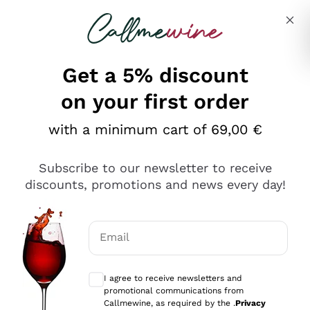
Skip to content
Describe what you are looking for
Get a 5% discount
on your first order
Ottimo
with a minimum cart of 69,00 €
4,5
/5
2.552
Subscribe to our newsletter to receive
recensioni
discounts, promotions and news every day!
Le nostre recensioni a 4 e 5 stelle.
Clicca qui per leggerle tutte >
Email
Precedente
Successivo
Optional consents to receive communicat
I agree to receive newsletters and
Oggi
promotional communications from
Ottima facilità di acquisto sul sito e consegna
Callmewine, as required by the .
Privacy