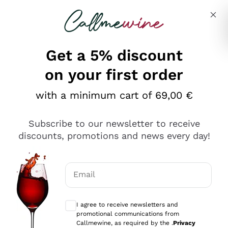
Skip to content
Describe what you are looking for
Get a 5% discount
on your first order
Ottimo
with a minimum cart of 69,00 €
4,5
/5
2.559
Subscribe to our newsletter to receive
recensioni
discounts, promotions and news every day!
Le nostre recensioni a 4 e 5 stelle.
Clicca qui per leggerle tutte >
Email
Precedente
Successivo
Optional consents to receive communicat
I agree to receive newsletters and
Oggi
promotional communications from
Il catalogo offre moltissime possibilità di scelta tra tanti
Callmewine, as required by the .
Privacy