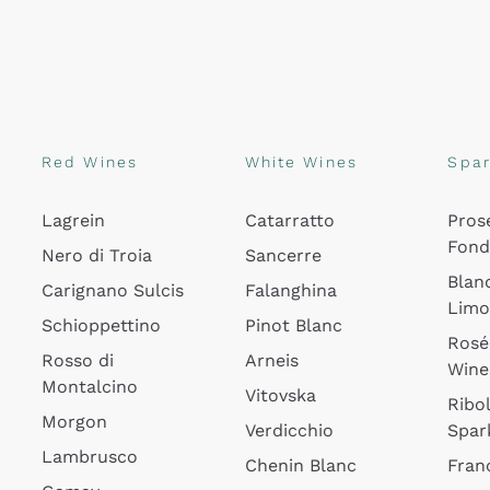
Red Wines
White Wines
Spar
Lagrein
Catarratto
Pros
Fon
Nero di Troia
Sancerre
Blan
Carignano Sulcis
Falanghina
Lim
Schioppettino
Pinot Blanc
Rosé
Rosso di
Arneis
Wine
Montalcino
Vitovska
Ribol
Morgon
Verdicchio
Spar
Lambrusco
Chenin Blanc
Fran