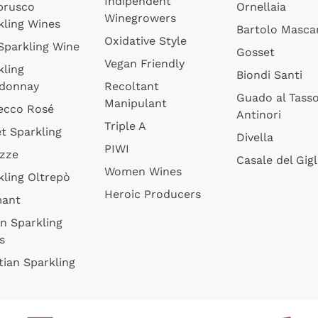
Indipendent
brusco
Ornellaia
Winegrowers
kling Wines
Bartolo Mascar
Oxidative Style
 Sparkling Wine
Gosset
Vegan Friendly
kling
Biondi Santi
donnay
Recoltant
Guado al Tass
Manipulant
ecco Rosé
Antinori
Triple A
t Sparkling
Divella
PIWI
izze
Casale del Gigl
Women Wines
kling Oltrepò
Heroic Producers
mant
an Sparkling
s
tian Sparkling