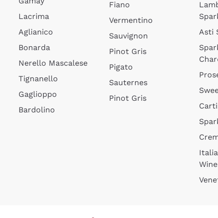
Gamay
Fiano
Lam
Lacrima
Spar
Vermentino
Aglianico
Asti
Sauvignon
Bonarda
Spar
Pinot Gris
Char
Nerello Mascalese
Pigato
Pros
Tignanello
Sauternes
Swee
Gaglioppo
Pinot Gris
Cart
Bardolino
Spar
Cre
Itali
Wine
Vene