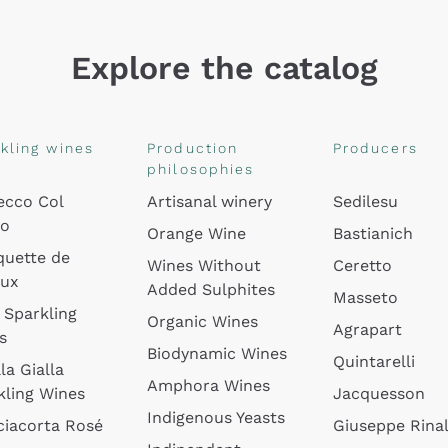
Explore the catalog
kling wines
Production
Producers
philosophies
ecco Col
Artisanal winery
Sedilesu
do
Orange Wine
Bastianich
quette de
Wines Without
Ceretto
oux
Added Sulphites
Masseto
 Sparkling
Organic Wines
Agrapart
s
Biodynamic Wines
Quintarelli
la Gialla
Amphora Wines
kling Wines
Jacquesson
Indigenous Yeasts
ciacorta Rosé
Giuseppe Rinal