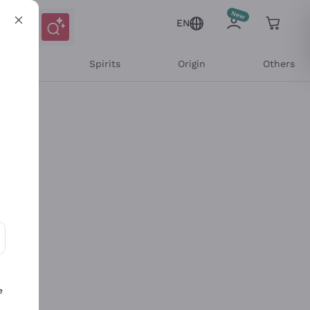
EN
l Wines
Spirits
Origin
Others
ons and personalized offers
e