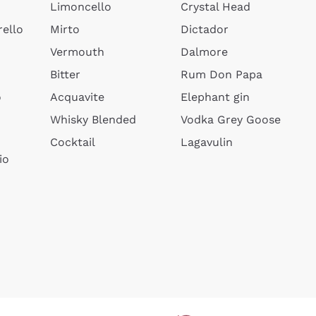
Limoncello
Crystal Head
ello
Mirto
Dictador
Vermouth
Dalmore
Bitter
Rum Don Papa
o
Acquavite
Elephant gin
Whisky Blended
Vodka Grey Goose
Cocktail
Lagavulin
io