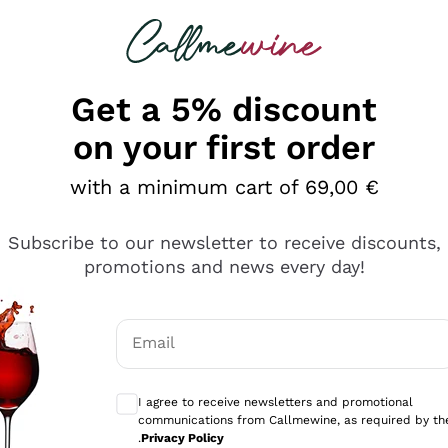
 looking for
Champagne
Sparkling Wines
Al
Get a 5% discount
on your first order
with a minimum cart of 69,00 €
Subscribe to our newsletter to receive discounts,
promotions and news every day!
Email
Optional consents to receive communicati
I agree to receive newsletters and promotional
communications from Callmewine, as required by th
sima
.
Privacy Policy