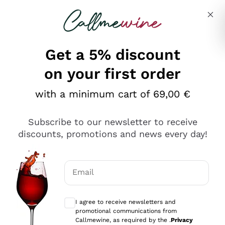
Skip to content
Describe what you are looking for
Get a 5% discount
on your first order
Ottimo
with a minimum cart of 69,00 €
4,5
/5
2.559
Subscribe to our newsletter to receive
recensioni
discounts, promotions and news every day!
Le nostre recensioni a 4 e 5 stelle.
Clicca qui per leggerle tutte >
Email
Precedente
Successivo
Optional consents to receive communicat
I agree to receive newsletters and
Oggi
promotional communications from
Il catalogo offre moltissime possibilità di scelta tra tanti
Callmewine, as required by the .
Privacy