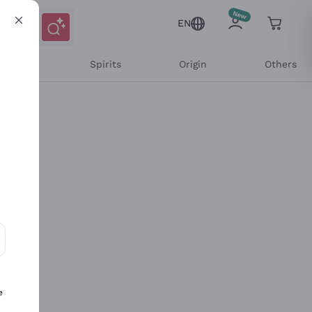
EN
l Wines
Spirits
Origin
Others
ons and personalized offers
e