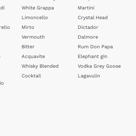
di
White Grappa
Martini
Limoncello
Crystal Head
ello
Mirto
Dictador
Vermouth
Dalmore
Bitter
Rum Don Papa
o
Acquavite
Elephant gin
Whisky Blended
Vodka Grey Goose
Cocktail
Lagavulin
io