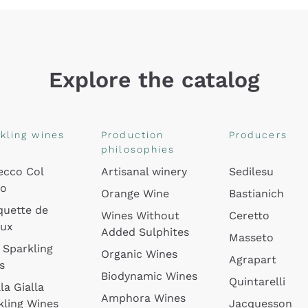
Explore the catalog
kling wines
Production
Producers
philosophies
ecco Col
Artisanal winery
Sedilesu
do
Orange Wine
Bastianich
quette de
Wines Without
Ceretto
oux
Added Sulphites
Masseto
 Sparkling
Organic Wines
Agrapart
s
Biodynamic Wines
Quintarelli
la Gialla
Amphora Wines
kling Wines
Jacquesson