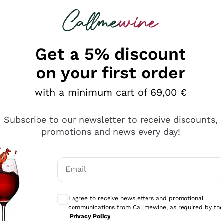
 looking for
Champagne
Sparkling Wines
Al
Get a 5% discount
on your first order
with a minimum cart of 69,00 €
Subscribe to our newsletter to receive discounts,
promotions and news every day!
Email
Optional consents to receive communicati
I agree to receive newsletters and promotional
communications from Callmewine, as required by th
e professionalità
.
Privacy Policy