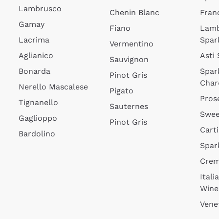
Lambrusco
Chenin Blanc
Fran
Gamay
Fiano
Lam
Lacrima
Spar
Vermentino
Aglianico
Asti
Sauvignon
Bonarda
Spar
Pinot Gris
Char
Nerello Mascalese
Pigato
Pros
Tignanello
Sauternes
Swee
Gaglioppo
Pinot Gris
Cart
Bardolino
Spar
Cre
Itali
Wine
Vene