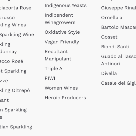
Indigenous Yeasts
ciacorta Rosé
Giuseppe Rinal
Indipendent
brusco
Ornellaia
Winegrowers
kling Wines
Bartolo Mascar
Oxidative Style
 Sparkling Wine
Gosset
Vegan Friendly
kling
Biondi Santi
donnay
Recoltant
Guado al Tass
Manipulant
ecco Rosé
Antinori
Triple A
t Sparkling
Divella
PIWI
izze
Casale del Gigl
Women Wines
kling Oltrepò
Heroic Producers
mant
an Sparkling
s
tian Sparkling