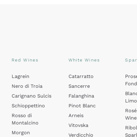
Red Wines
White Wines
Spar
Lagrein
Catarratto
Pros
Fon
Nero di Troia
Sancerre
Blan
Carignano Sulcis
Falanghina
Lim
Schioppettino
Pinot Blanc
Rosé
Rosso di
Arneis
Wine
Montalcino
Vitovska
Ribol
Morgon
Verdicchio
Spar