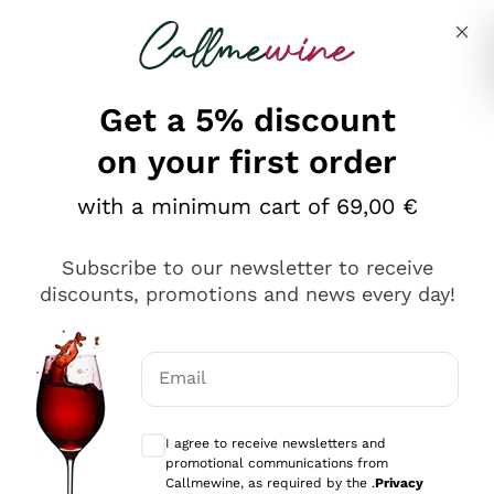
Skip to content
Describe what you are looking for
Get a 5% discount
on your first order
Ottimo
with a minimum cart of 69,00 €
4,5
/5
2.552
Subscribe to our newsletter to receive
recensioni
discounts, promotions and news every day!
Le nostre recensioni a 4 e 5 stelle.
Clicca qui per leggerle tutte >
Email
Precedente
Successivo
Optional consents to receive communicat
I agree to receive newsletters and
Oggi
promotional communications from
Ottima facilità di acquisto sul sito e consegna
Callmewine, as required by the .
Privacy