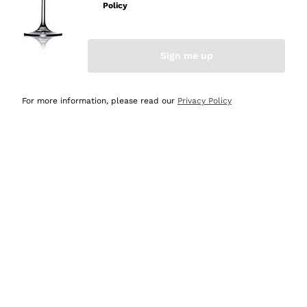
velocissima
Policy
Acquirente verificato
Sign me up
Ieri
Perfetti e attenti al cliente
For more information, please read our
Privacy Policy
Acquirente verificato
Ieri
Semplice nell'uso, puntuali e veloci.
Acquirente verificato
Ieri
Ottima come sempre!