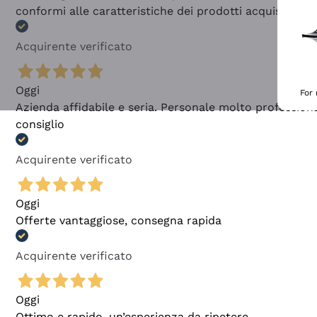
conformi alle caratteristiche dei prodotti acquistati
Acquirente verificato
Oggi
For
Azienda affidabile e seria. Personale molto profession
consiglio
Acquirente verificato
Oggi
Offerte vantaggiose, consegna rapida
Acquirente verificato
Oggi
Ottimo e rapido, un’esperienza da ripetere