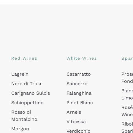
Red Wines
White Wines
Spar
Lagrein
Catarratto
Pros
Fon
Nero di Troia
Sancerre
Blan
Carignano Sulcis
Falanghina
Lim
Schioppettino
Pinot Blanc
Rosé
Rosso di
Arneis
Wine
Montalcino
Vitovska
Ribol
Morgon
Verdicchio
Spar