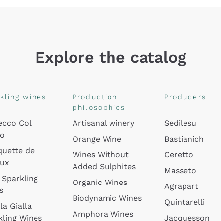
Explore the catalog
kling wines
Production
Producers
philosophies
ecco Col
Artisanal winery
Sedilesu
do
Orange Wine
Bastianich
quette de
Wines Without
Ceretto
oux
Added Sulphites
Masseto
 Sparkling
Organic Wines
Agrapart
s
Biodynamic Wines
Quintarelli
la Gialla
Amphora Wines
kling Wines
Jacquesson