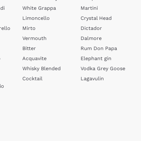
di
White Grappa
Martini
Limoncello
Crystal Head
ello
Mirto
Dictador
Vermouth
Dalmore
Bitter
Rum Don Papa
o
Acquavite
Elephant gin
Whisky Blended
Vodka Grey Goose
Cocktail
Lagavulin
io