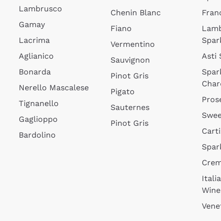
Lambrusco
Chenin Blanc
Fran
Gamay
Fiano
Lam
Lacrima
Spar
Vermentino
Aglianico
Asti
Sauvignon
Bonarda
Spar
Pinot Gris
Char
Nerello Mascalese
Pigato
Pros
Tignanello
Sauternes
Swee
Gaglioppo
Pinot Gris
Cart
Bardolino
Spar
Cre
Itali
Wine
Vene