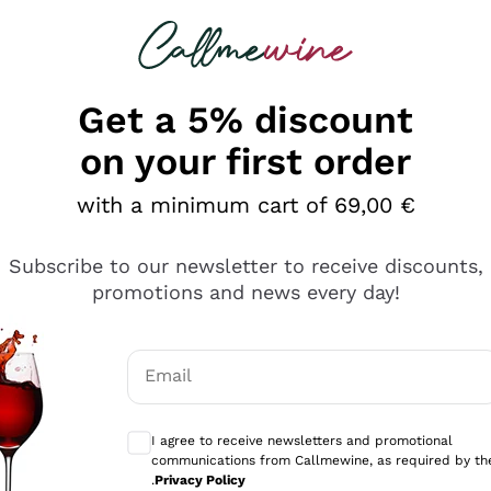
 looking for
Champagne
Sparkling Wines
Al
Get a 5% discount
on your first order
with a minimum cart of 69,00 €
Subscribe to our newsletter to receive discounts,
promotions and news every day!
Email
Optional consents to receive communicati
I agree to receive newsletters and promotional
communications from Callmewine, as required by th
tanti prodotti diversi e con un ampio range di prezzo. Le 
.
Privacy Policy