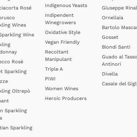
Indigenous Yeasts
ciacorta Rosé
Giuseppe Rinal
Indipendent
brusco
Ornellaia
Winegrowers
kling Wines
Bartolo Mascar
Oxidative Style
 Sparkling Wine
Gosset
Vegan Friendly
kling
Biondi Santi
donnay
Recoltant
Guado al Tass
Manipulant
ecco Rosé
Antinori
Triple A
t Sparkling
Divella
PIWI
izze
Casale del Gigl
Women Wines
kling Oltrepò
Heroic Producers
mant
an Sparkling
s
tian Sparkling