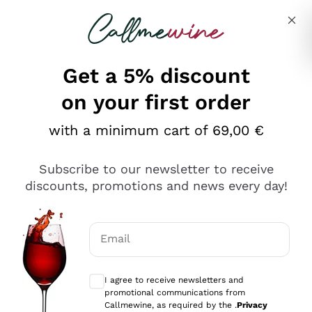
Skip to content
Describe what you are looking for
Get a 5% discount
on your first order
Ottimo
with a minimum cart of 69,00 €
4,5
/5
2.566
Subscribe to our newsletter to receive
recensioni
discounts, promotions and news every day!
Le nostre recensioni a 4 e 5 stelle.
Clicca qui per leggerle tutte >
Email
Precedente
Successivo
Optional consents to receive communicat
I agree to receive newsletters and
Ieri
promotional communications from
Ordine tutto ok, niente da dire a riguardo. Il sito in se
Callmewine, as required by the .
Privacy