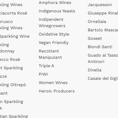
Amphora Wines
kling Wines
Jacquesson
Indigenous Yeasts
ciacorta Rosé
Giuseppe Rinal
Indipendent
brusco
Ornellaia
Winegrowers
kling Wines
Bartolo Mascar
Oxidative Style
 Sparkling Wine
Gosset
Vegan Friendly
kling
Biondi Santi
donnay
Recoltant
Guado al Tass
Manipulant
ecco Rosé
Antinori
Triple A
t Sparkling
Divella
PIWI
izze
Casale del Gigl
Women Wines
kling Oltrepò
Heroic Producers
mant
an Sparkling
s
tian Sparkling