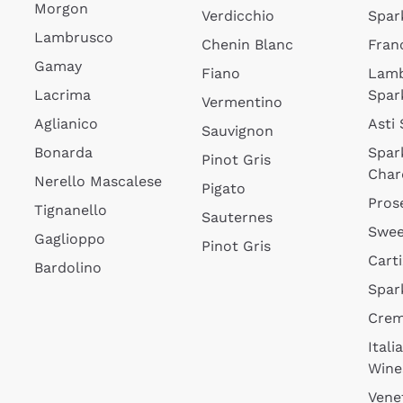
Morgon
Verdicchio
Spar
Lambrusco
Chenin Blanc
Fran
Gamay
Fiano
Lam
Lacrima
Spar
Vermentino
Aglianico
Asti
Sauvignon
Bonarda
Spar
Pinot Gris
Char
Nerello Mascalese
Pigato
Pros
Tignanello
Sauternes
Swee
Gaglioppo
Pinot Gris
Cart
Bardolino
Spar
Cre
Itali
Wine
Vene