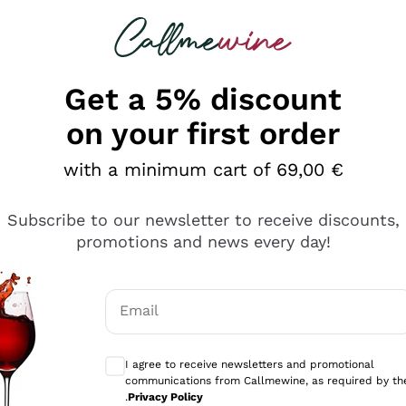
 looking for
Champagne
Sparkling Wines
Al
Get a 5% discount
on your first order
with a minimum cart of 69,00 €
Subscribe to our newsletter to receive discounts,
promotions and news every day!
Email
Optional consents to receive communicati
I agree to receive newsletters and promotional
communications from Callmewine, as required by th
se non è male ma secondo me ci sono alternative che hanno p
.
Privacy Policy