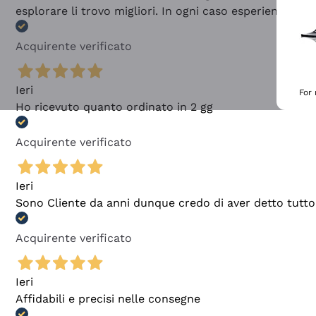
esplorare li trovo migliori. In ogni caso esperienza buo
Acquirente verificato
Ieri
For
Ho ricevuto quanto ordinato in 2 gg
Acquirente verificato
Ieri
Sono Cliente da anni dunque credo di aver detto tutto
Acquirente verificato
Ieri
Affidabili e precisi nelle consegne