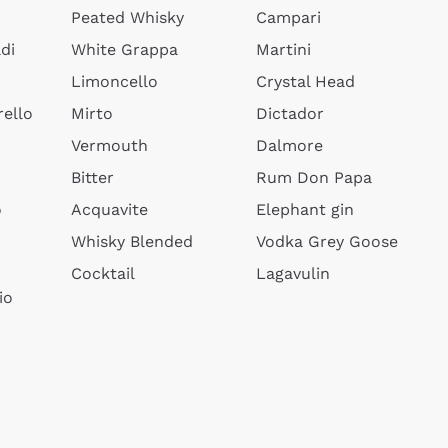
Peated Whisky
Campari
di
White Grappa
Martini
Limoncello
Crystal Head
ello
Mirto
Dictador
Vermouth
Dalmore
Bitter
Rum Don Papa
o
Acquavite
Elephant gin
Whisky Blended
Vodka Grey Goose
Cocktail
Lagavulin
io