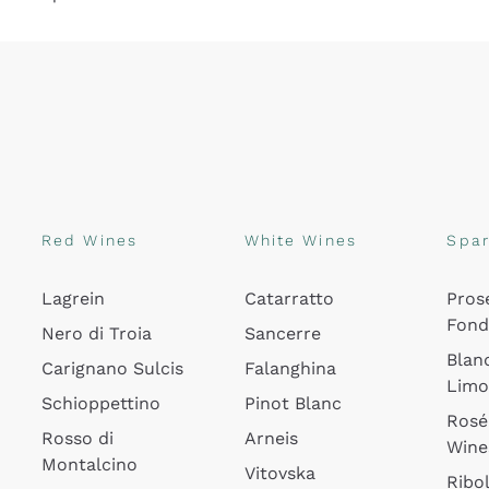
Red Wines
White Wines
Spar
Lagrein
Catarratto
Pros
Fon
Nero di Troia
Sancerre
Blan
Carignano Sulcis
Falanghina
Lim
Schioppettino
Pinot Blanc
Rosé
Rosso di
Arneis
Wine
Montalcino
Vitovska
Ribol