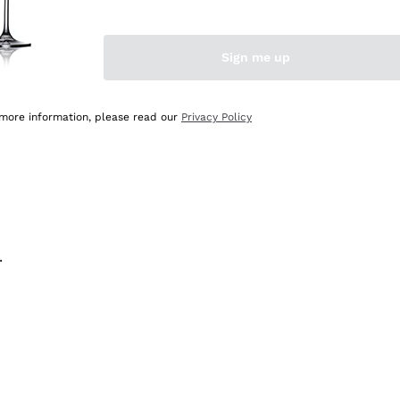
na e lo consiglio! 👍
Sign me up
 more information, please read our
Privacy Policy
.