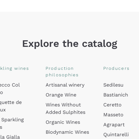
Explore the catalog
kling wines
Production
Producers
philosophies
ecco Col
Artisanal winery
Sedilesu
do
Orange Wine
Bastianich
quette de
Wines Without
Ceretto
oux
Added Sulphites
Masseto
 Sparkling
Organic Wines
Agrapart
s
Biodynamic Wines
Quintarelli
la Gialla