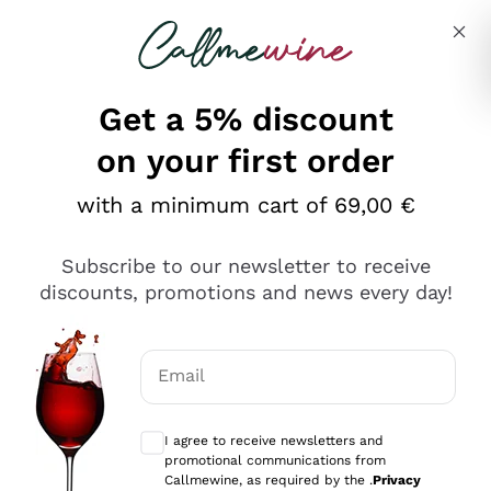
Skip to content
Describe what you are looking for
Get a 5% discount
on your first order
Ottimo
with a minimum cart of 69,00 €
4,5
/5
2.566
Subscribe to our newsletter to receive
recensioni
discounts, promotions and news every day!
Le nostre recensioni a 4 e 5 stelle.
Clicca qui per leggerle tutte >
Email
Precedente
Successivo
Optional consents to receive communicat
I agree to receive newsletters and
Oggi
promotional communications from
Ordine tutto ok, niente da dire a riguardo. Il sito in se
Callmewine, as required by the .
Privacy