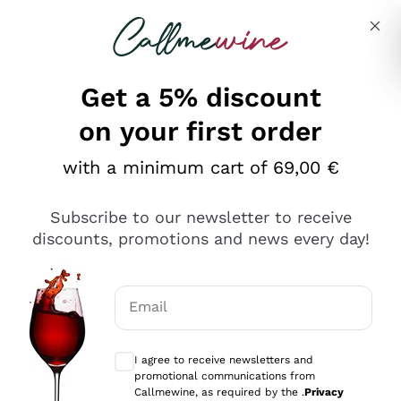
Skip to content
Describe what you are looking for
Get a 5% discount
on your first order
Ottimo
with a minimum cart of 69,00 €
4,5
/5
2.566
Subscribe to our newsletter to receive
recensioni
discounts, promotions and news every day!
Le nostre recensioni a 4 e 5 stelle.
Clicca qui per leggerle tutte >
Email
Precedente
Successivo
Optional consents to receive communicat
I agree to receive newsletters and
Oggi
promotional communications from
Ordine tutto ok, niente da dire a riguardo. Il sito in se
Callmewine, as required by the .
Privacy