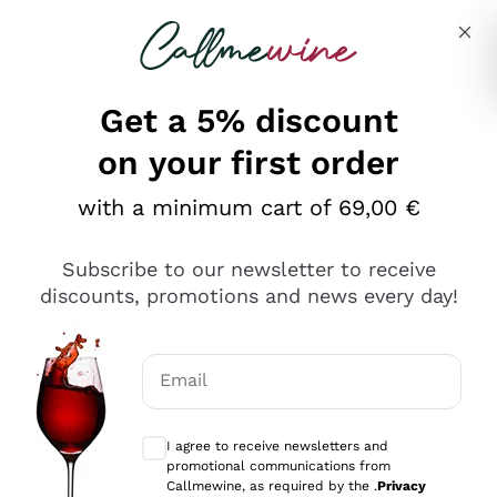
Skip to content
Describe what you are looking for
Get a 5% discount
on your first order
Ottimo
with a minimum cart of 69,00 €
4,5
/5
2.551
Subscribe to our newsletter to receive
recensioni
discounts, promotions and news every day!
Le nostre recensioni a 4 e 5 stelle.
Clicca qui per leggerle tutte >
Email
Precedente
Successivo
Optional consents to receive communicat
I agree to receive newsletters and
Oggi
promotional communications from
Perfetti e attenti al cliente
Callmewine, as required by the .
Privacy