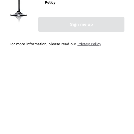
Policy
Acquirente verificato
Sign me up
Ieri
Semplice nell'uso, puntuali e veloci.
For more information, please read our
Privacy Policy
Acquirente verificato
Ieri
Ottima come sempre!
Acquirente verificato
2 Giorni Fa
Buona esperienza
Acquirente verificato