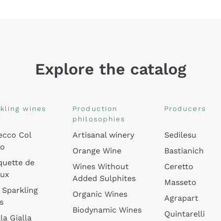
Explore the catalog
kling wines
Production
Producers
philosophies
ecco Col
Artisanal winery
Sedilesu
do
Orange Wine
Bastianich
quette de
Wines Without
Ceretto
oux
Added Sulphites
Masseto
 Sparkling
Organic Wines
Agrapart
s
Biodynamic Wines
Quintarelli
la Gialla