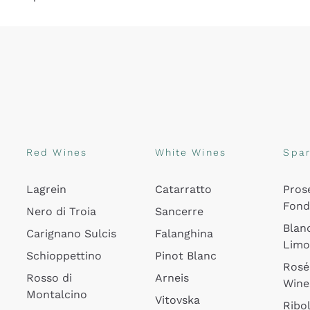
Red Wines
White Wines
Spar
Lagrein
Catarratto
Pros
Fon
Nero di Troia
Sancerre
Blan
Carignano Sulcis
Falanghina
Lim
Schioppettino
Pinot Blanc
Rosé
Rosso di
Arneis
Wine
Montalcino
Vitovska
Ribol