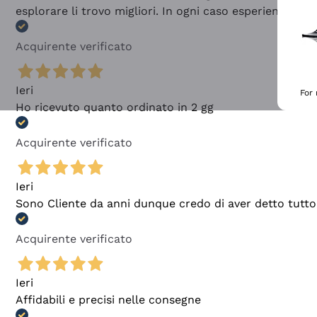
esplorare li trovo migliori. In ogni caso esperienza buo
Acquirente verificato
Ieri
For
Ho ricevuto quanto ordinato in 2 gg
Acquirente verificato
Ieri
Sono Cliente da anni dunque credo di aver detto tutto
Acquirente verificato
Ieri
Affidabili e precisi nelle consegne