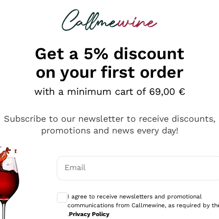
 looking for
Champagne
Sparkling Wines
Al
Get a 5% discount
on your first order
with a minimum cart of 69,00 €
Subscribe to our newsletter to receive discounts,
promotions and news every day!
Email
Optional consents to receive communicati
I agree to receive newsletters and promotional
communications from Callmewine, as required by th
se non è male ma secondo me ci sono alternative che hanno p
.
Privacy Policy