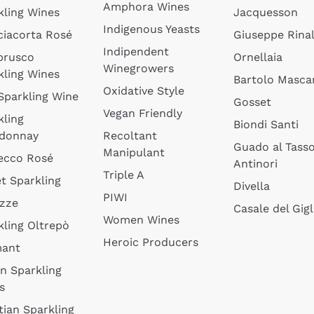
Amphora Wines
kling Wines
Jacquesson
Indigenous Yeasts
ciacorta Rosé
Giuseppe Rinal
Indipendent
brusco
Ornellaia
Winegrowers
kling Wines
Bartolo Mascar
Oxidative Style
 Sparkling Wine
Gosset
Vegan Friendly
kling
Biondi Santi
donnay
Recoltant
Guado al Tass
Manipulant
ecco Rosé
Antinori
Triple A
t Sparkling
Divella
PIWI
izze
Casale del Gigl
Women Wines
kling Oltrepò
Heroic Producers
mant
an Sparkling
s
tian Sparkling