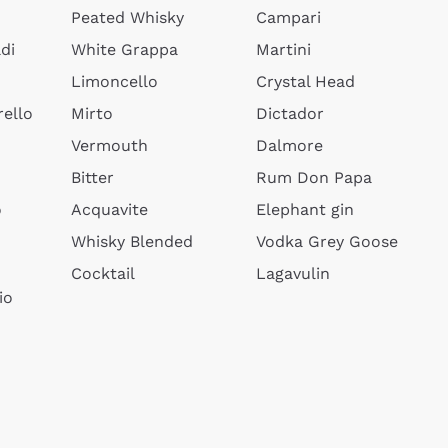
Peated Whisky
Campari
di
White Grappa
Martini
Limoncello
Crystal Head
ello
Mirto
Dictador
Vermouth
Dalmore
Bitter
Rum Don Papa
o
Acquavite
Elephant gin
Whisky Blended
Vodka Grey Goose
Cocktail
Lagavulin
io