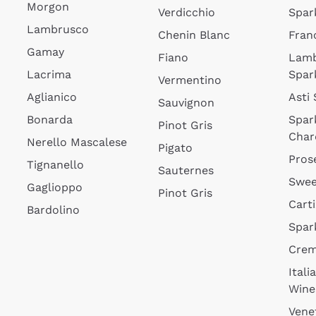
Morgon
Verdicchio
Spar
Lambrusco
Chenin Blanc
Fran
Gamay
Fiano
Lam
Lacrima
Spar
Vermentino
Aglianico
Asti
Sauvignon
Bonarda
Spar
Pinot Gris
Char
Nerello Mascalese
Pigato
Pros
Tignanello
Sauternes
Swee
Gaglioppo
Pinot Gris
Cart
Bardolino
Spar
Cre
Itali
Wine
Vene