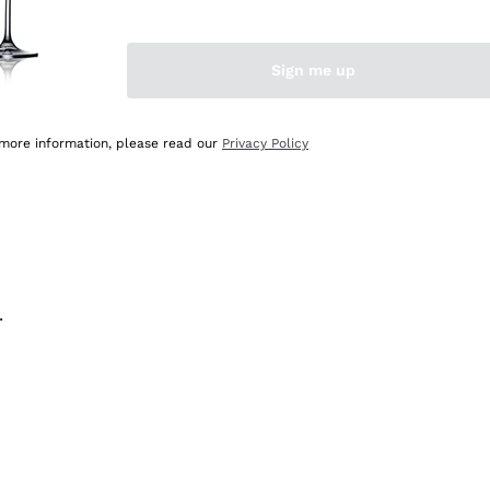
na e lo consiglio! 👍
Sign me up
 more information, please read our
Privacy Policy
.