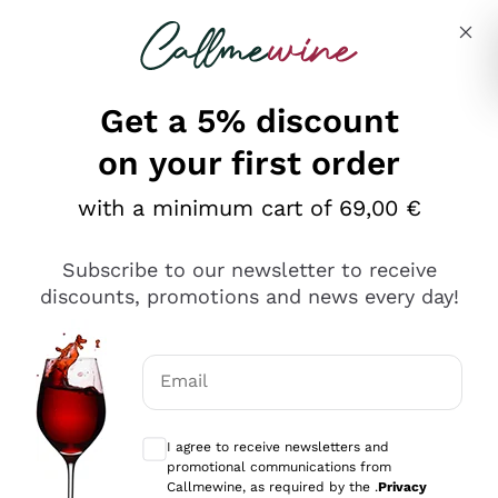
Skip to content
Describe what you are looking for
Get a 5% discount
on your first order
Ottimo
with a minimum cart of 69,00 €
4,5
/5
2.566
Subscribe to our newsletter to receive
recensioni
discounts, promotions and news every day!
Le nostre recensioni a 4 e 5 stelle.
Clicca qui per leggerle tutte >
Email
Precedente
Successivo
Optional consents to receive communicat
I agree to receive newsletters and
2 Giorni Fa
promotional communications from
Ordine tutto ok, niente da dire a riguardo. Il sito in se
Callmewine, as required by the .
Privacy