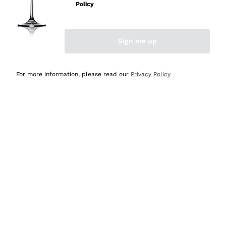
velocissima
Policy
Acquirente verificato
Sign me up
Ieri
Perfetti e attenti al cliente
For more information, please read our
Privacy Policy
Acquirente verificato
Ieri
Semplice nell'uso, puntuali e veloci.
Acquirente verificato
Ieri
Ottima come sempre!