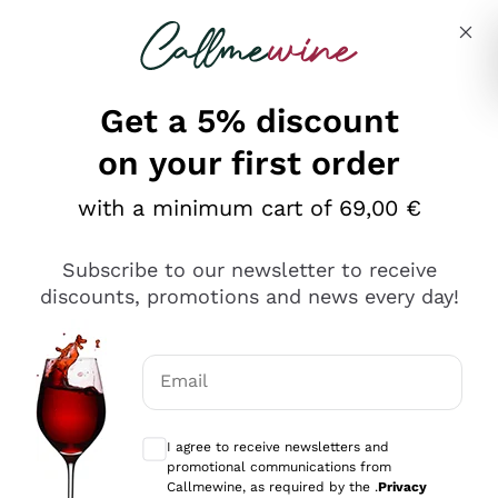
Skip to content
Describe what you are looking for
Get a 5% discount
on your first order
Ottimo
with a minimum cart of 69,00 €
4,5
/5
2.552
Subscribe to our newsletter to receive
recensioni
discounts, promotions and news every day!
Le nostre recensioni a 4 e 5 stelle.
Clicca qui per leggerle tutte >
Email
Precedente
Successivo
Optional consents to receive communicat
I agree to receive newsletters and
Oggi
promotional communications from
Ottima facilità di acquisto sul sito e consegna
Callmewine, as required by the .
Privacy