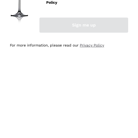
professionalità
Policy
Acquirente verificato
Sign me up
Oggi
Seri affidabili
For more information, please read our
Privacy Policy
Acquirente verificato
Ieri
Il catalogo offre moltissime possibilità di scelta tra tanti
prodotti diversi e con un ampio range di prezzo. Le
indicazioni dei consulenti sono estremamente chiare e
conformi alle caratteristiche dei prodotti acquistati
Acquirente verificato