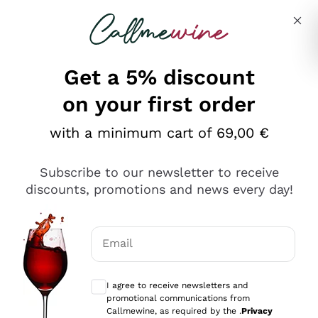
Skip to content
Describe what you are looking for
Get a 5% discount
on your first order
Ottimo
with a minimum cart of 69,00 €
4,5
/5
2.561
Subscribe to our newsletter to receive
recensioni
discounts, promotions and news every day!
Le nostre recensioni a 4 e 5 stelle.
Clicca qui per leggerle tutte >
Email
Precedente
Successivo
Optional consents to receive communicat
I agree to receive newsletters and
Oggi
promotional communications from
Acquisto semplice nelle modalità, gestito con rapidità e
Callmewine, as required by the .
Privacy