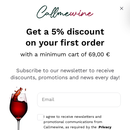
Skip to content
Describe what you are looking for
Get a 5% discount
on your first order
Ottimo
with a minimum cart of 69,00 €
4,5
/5
2.566
Subscribe to our newsletter to receive
recensioni
discounts, promotions and news every day!
Le nostre recensioni a 4 e 5 stelle.
Clicca qui per leggerle tutte >
Email
Precedente
Successivo
Optional consents to receive communicat
I agree to receive newsletters and
Oggi
promotional communications from
Ordine tutto ok, niente da dire a riguardo. Il sito in se
Callmewine, as required by the .
Privacy