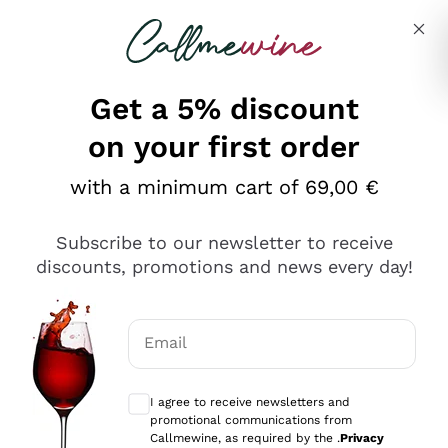
Skip to content
Describe what you are looking for
Get a 5% discount
on your first order
Ottimo
with a minimum cart of 69,00 €
4,5
/5
2.552
Subscribe to our newsletter to receive
recensioni
discounts, promotions and news every day!
Le nostre recensioni a 4 e 5 stelle.
Clicca qui per leggerle tutte >
Email
Precedente
Successivo
Optional consents to receive communicat
I agree to receive newsletters and
Oggi
promotional communications from
Ottima facilità di acquisto sul sito e consegna
Callmewine, as required by the .
Privacy