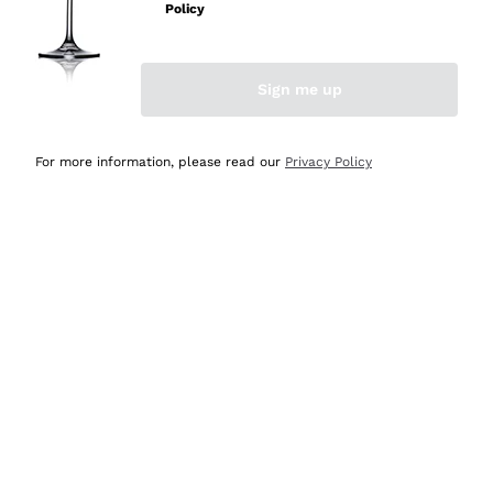
velocissima
Policy
Acquirente verificato
Sign me up
Ieri
Perfetti e attenti al cliente
For more information, please read our
Privacy Policy
Acquirente verificato
Ieri
Semplice nell'uso, puntuali e veloci.
Acquirente verificato
Ieri
Ottima come sempre!