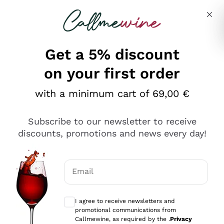
Skip to content
Describe what you are looking for
Get a 5% discount
on your first order
Ottimo
with a minimum cart of 69,00 €
4,5
/5
2.566
Subscribe to our newsletter to receive
recensioni
discounts, promotions and news every day!
Le nostre recensioni a 4 e 5 stelle.
Clicca qui per leggerle tutte >
Email
Precedente
Successivo
Optional consents to receive communicat
I agree to receive newsletters and
Ieri
promotional communications from
Ordine tutto ok, niente da dire a riguardo. Il sito in se
Callmewine, as required by the .
Privacy