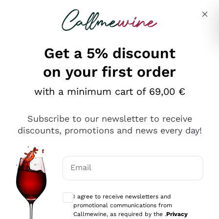
Skip to content
Describe what you are looking for
Get a 5% discount
on your first order
Ottimo
with a minimum cart of 69,00 €
4,5
/5
2.566
Subscribe to our newsletter to receive
recensioni
discounts, promotions and news every day!
Le nostre recensioni a 4 e 5 stelle.
Clicca qui per leggerle tutte >
Email
Precedente
Successivo
Optional consents to receive communicat
I agree to receive newsletters and
Oggi
promotional communications from
Ordine tutto ok, niente da dire a riguardo. Il sito in se
Callmewine, as required by the .
Privacy