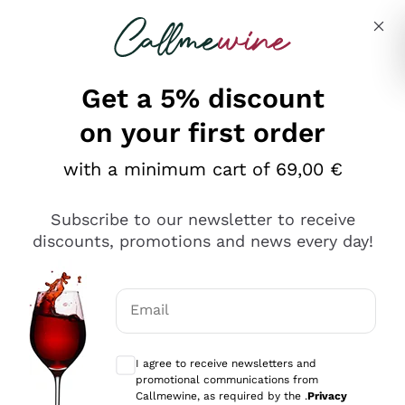
Skip to content
Describe what you are looking for
Get a 5% discount
on your first order
Ottimo
with a minimum cart of 69,00 €
4,5
/5
2.552
Subscribe to our newsletter to receive
recensioni
discounts, promotions and news every day!
Le nostre recensioni a 4 e 5 stelle.
Clicca qui per leggerle tutte >
Email
Precedente
Successivo
Optional consents to receive communicat
I agree to receive newsletters and
Oggi
promotional communications from
Ottima facilità di acquisto sul sito e consegna
Callmewine, as required by the .
Privacy