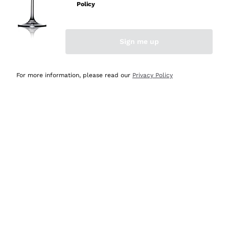
velocissima
Policy
Acquirente verificato
Sign me up
Ieri
Perfetti e attenti al cliente
For more information, please read our
Privacy Policy
Acquirente verificato
2 Giorni Fa
Semplice nell'uso, puntuali e veloci.
Acquirente verificato
2 Giorni Fa
Ottima come sempre!