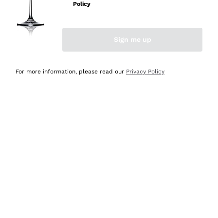
velocissima
Policy
Acquirente verificato
Sign me up
Ieri
Perfetti e attenti al cliente
For more information, please read our
Privacy Policy
Acquirente verificato
2 Giorni Fa
Semplice nell'uso, puntuali e veloci.
Acquirente verificato
2 Giorni Fa
Ottima come sempre!