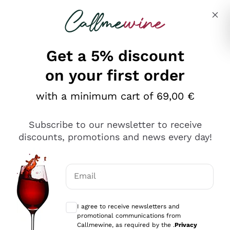
Skip to content
Describe what you are looking for
Get a 5% discount
on your first order
Ottimo
with a minimum cart of 69,00 €
4,5
/5
2.552
Subscribe to our newsletter to receive
recensioni
discounts, promotions and news every day!
Le nostre recensioni a 4 e 5 stelle.
Clicca qui per leggerle tutte >
Email
Precedente
Successivo
Optional consents to receive communicat
I agree to receive newsletters and
Oggi
promotional communications from
Ottima facilità di acquisto sul sito e consegna
Callmewine, as required by the .
Privacy