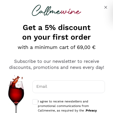
Skip to content
Describe what you are looking for
Get a 5% discount
on your first order
Ottimo
with a minimum cart of 69,00 €
4,5
/5
2.566
Subscribe to our newsletter to receive
recensioni
discounts, promotions and news every day!
Le nostre recensioni a 4 e 5 stelle.
Clicca qui per leggerle tutte >
Email
Precedente
Successivo
Optional consents to receive communicat
I agree to receive newsletters and
Oggi
promotional communications from
Ordine tutto ok, niente da dire a riguardo. Il sito in se
Callmewine, as required by the .
Privacy