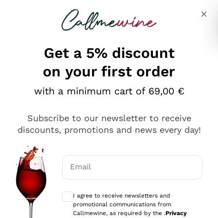
Skip to content
Describe what you are looking for
Get a 5% discount
on your first order
Ottimo
with a minimum cart of 69,00 €
4,5
/5
2.566
Subscribe to our newsletter to receive
recensioni
discounts, promotions and news every day!
Le nostre recensioni a 4 e 5 stelle.
Clicca qui per leggerle tutte >
Email
Precedente
Successivo
Optional consents to receive communicat
I agree to receive newsletters and
Oggi
promotional communications from
Ordine tutto ok, niente da dire a riguardo. Il sito in se
Callmewine, as required by the .
Privacy