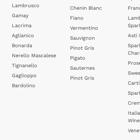
Lambrusco
Chenin Blanc
Fran
Gamay
Fiano
Lam
Lacrima
Spar
Vermentino
Aglianico
Asti
Sauvignon
Bonarda
Spar
Pinot Gris
Char
Nerello Mascalese
Pigato
Pros
Tignanello
Sauternes
Swee
Gaglioppo
Pinot Gris
Cart
Bardolino
Spar
Cre
Itali
Wine
Vene