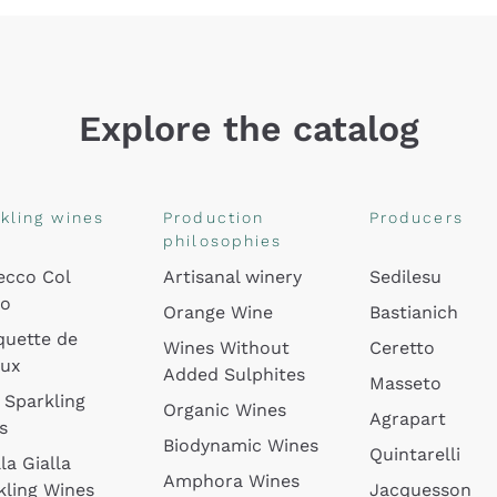
Explore the catalog
kling wines
Production
Producers
philosophies
ecco Col
Artisanal winery
Sedilesu
do
Orange Wine
Bastianich
quette de
Wines Without
Ceretto
oux
Added Sulphites
Masseto
 Sparkling
Organic Wines
Agrapart
s
Biodynamic Wines
Quintarelli
la Gialla
Amphora Wines
kling Wines
Jacquesson