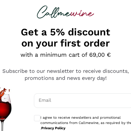
 looking for
Champagne
Sparkling Wines
Al
Get a 5% discount
on your first order
with a minimum cart of 69,00 €
Subscribe to our newsletter to receive discounts,
promotions and news every day!
Email
Optional consents to receive communicati
I agree to receive newsletters and promotional
communications from Callmewine, as required by th
e professionalità
.
Privacy Policy