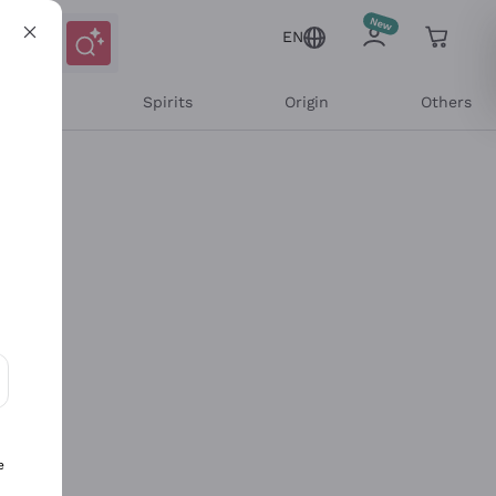
EN
l Wines
Spirits
Origin
Others
ons and personalized offers
e