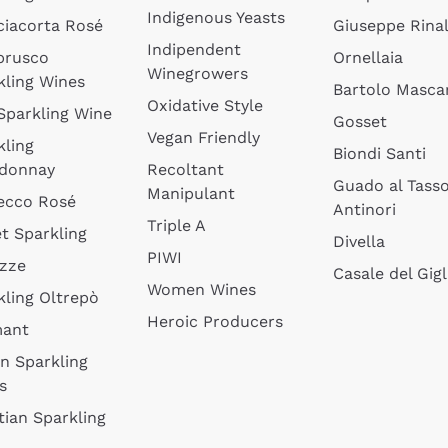
Indigenous Yeasts
ciacorta Rosé
Giuseppe Rinal
Indipendent
brusco
Ornellaia
Winegrowers
kling Wines
Bartolo Mascar
Oxidative Style
 Sparkling Wine
Gosset
Vegan Friendly
kling
Biondi Santi
donnay
Recoltant
Guado al Tass
Manipulant
ecco Rosé
Antinori
Triple A
t Sparkling
Divella
PIWI
izze
Casale del Gigl
Women Wines
kling Oltrepò
Heroic Producers
mant
an Sparkling
s
tian Sparkling