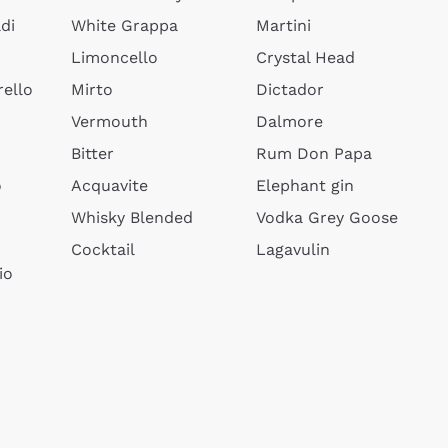
di
White Grappa
Martini
Limoncello
Crystal Head
ello
Mirto
Dictador
Vermouth
Dalmore
Bitter
Rum Don Papa
o
Acquavite
Elephant gin
Whisky Blended
Vodka Grey Goose
Cocktail
Lagavulin
io