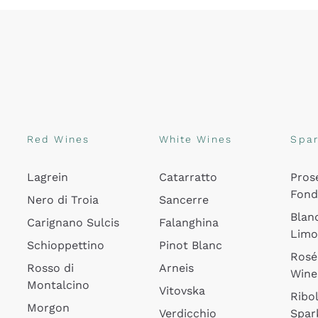
Red Wines
White Wines
Spar
Lagrein
Catarratto
Pros
Fon
Nero di Troia
Sancerre
Blan
Carignano Sulcis
Falanghina
Lim
Schioppettino
Pinot Blanc
Rosé
Rosso di
Arneis
Wine
Montalcino
Vitovska
Ribol
Morgon
Verdicchio
Spar