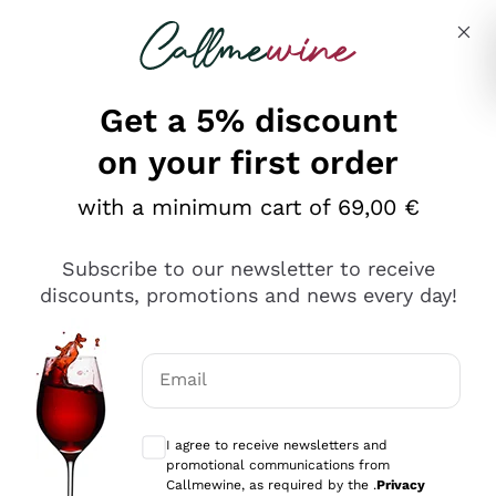
Skip to content
Describe what you are looking for
Get a 5% discount
on your first order
Ottimo
with a minimum cart of 69,00 €
4,5
/5
2.566
Subscribe to our newsletter to receive
recensioni
discounts, promotions and news every day!
Le nostre recensioni a 4 e 5 stelle.
Clicca qui per leggerle tutte >
Email
Precedente
Successivo
Optional consents to receive communicat
I agree to receive newsletters and
Oggi
promotional communications from
Ordine tutto ok, niente da dire a riguardo. Il sito in se
Callmewine, as required by the .
Privacy