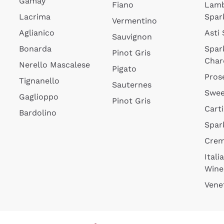
Gamay
Fiano
Lam
Lacrima
Spar
Vermentino
Aglianico
Asti
Sauvignon
Bonarda
Spar
Pinot Gris
Char
Nerello Mascalese
Pigato
Pros
Tignanello
Sauternes
Swee
Gaglioppo
Pinot Gris
Cart
Bardolino
Spar
Cre
Itali
Wine
Vene