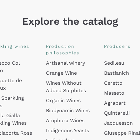
Explore the catalog
kling wines
Production
Producers
philosophies
ecco Col
Artisanal winery
Sedilesu
do
Orange Wine
Bastianich
quette de
Wines Without
Ceretto
oux
Added Sulphites
Masseto
 Sparkling
Organic Wines
Agrapart
s
Biodynamic Wines
Quintarelli
la Gialla
Amphora Wines
kling Wines
Jacquesson
Indigenous Yeasts
ciacorta Rosé
Giuseppe Rinal