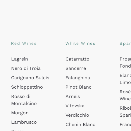
Red Wines
White Wines
Spar
Lagrein
Catarratto
Pros
Fon
Nero di Troia
Sancerre
Blan
Carignano Sulcis
Falanghina
Lim
Schioppettino
Pinot Blanc
Rosé
Rosso di
Arneis
Wine
Montalcino
Vitovska
Ribol
Morgon
Verdicchio
Spar
Lambrusco
Chenin Blanc
Fran