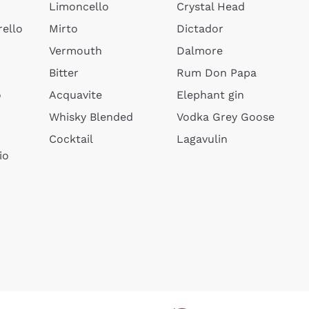
Limoncello
Crystal Head
ello
Mirto
Dictador
Vermouth
Dalmore
Bitter
Rum Don Papa
o
Acquavite
Elephant gin
Whisky Blended
Vodka Grey Goose
Cocktail
Lagavulin
io