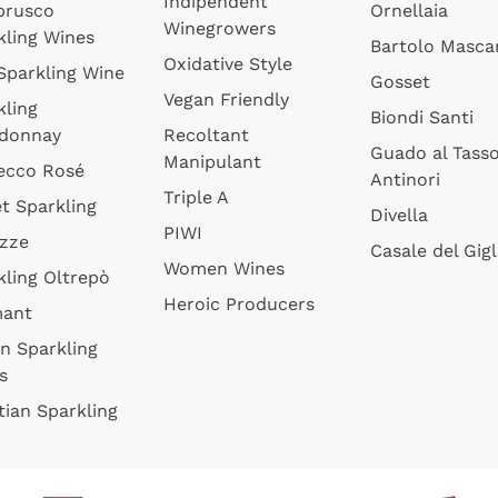
Indipendent
brusco
Ornellaia
Winegrowers
kling Wines
Bartolo Mascar
Oxidative Style
 Sparkling Wine
Gosset
Vegan Friendly
kling
Biondi Santi
donnay
Recoltant
Guado al Tass
Manipulant
ecco Rosé
Antinori
Triple A
t Sparkling
Divella
PIWI
izze
Casale del Gigl
Women Wines
kling Oltrepò
Heroic Producers
mant
an Sparkling
s
tian Sparkling