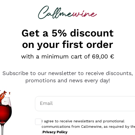
 looking for
Champagne
Sparkling Wines
Al
Get a 5% discount
on your first order
with a minimum cart of 69,00 €
Subscribe to our newsletter to receive discounts,
promotions and news every day!
Email
Optional consents to receive communicati
I agree to receive newsletters and promotional
communications from Callmewine, as required by th
.
Privacy Policy