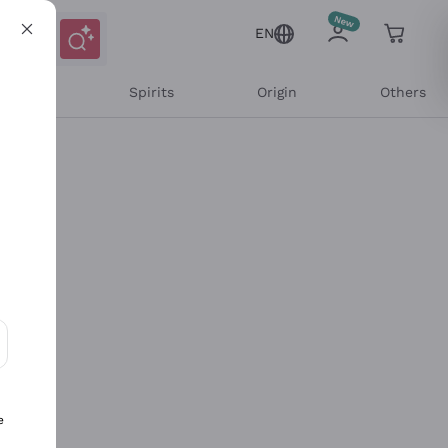
EN
l Wines
Spirits
Origin
Others
ons and personalized offers
e