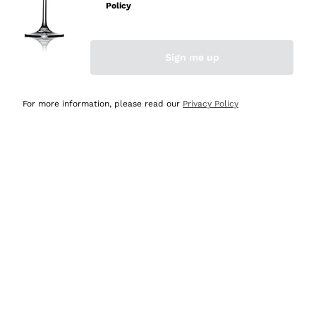
Policy
Acquirente verificato
Sign me up
Ieri
Semplice nell'uso, puntuali e veloci.
For more information, please read our
Privacy Policy
Acquirente verificato
Ieri
Ottima come sempre!
Acquirente verificato
2 Giorni Fa
Buona esperienza
Acquirente verificato