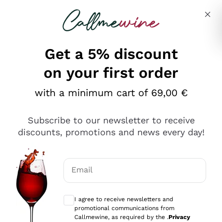
Skip to content
Describe what you are looking for
Get a 5% discount
on your first order
Ottimo
with a minimum cart of 69,00 €
4,5
/5
2.551
Subscribe to our newsletter to receive
recensioni
discounts, promotions and news every day!
Le nostre recensioni a 4 e 5 stelle.
Clicca qui per leggerle tutte >
Email
Precedente
Successivo
Optional consents to receive communicat
I agree to receive newsletters and
Oggi
promotional communications from
Perfetti e attenti al cliente
Callmewine, as required by the .
Privacy