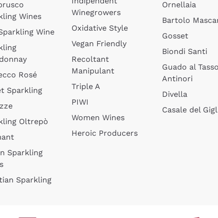
Indipendent
brusco
Ornellaia
Winegrowers
kling Wines
Bartolo Mascar
Oxidative Style
 Sparkling Wine
Gosset
Vegan Friendly
kling
Biondi Santi
donnay
Recoltant
Guado al Tass
Manipulant
ecco Rosé
Antinori
Triple A
t Sparkling
Divella
PIWI
izze
Casale del Gigl
Women Wines
kling Oltrepò
Heroic Producers
mant
an Sparkling
s
tian Sparkling