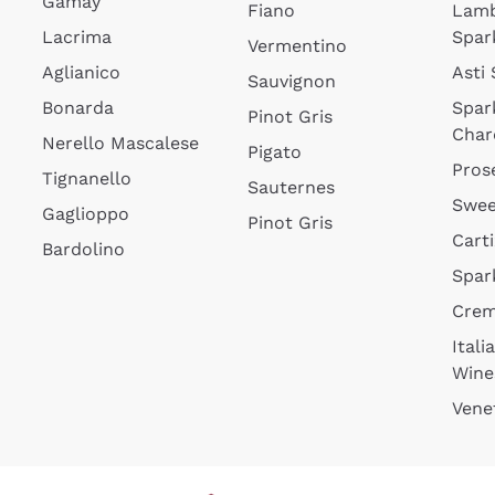
Gamay
Fiano
Lam
Lacrima
Spar
Vermentino
Aglianico
Asti
Sauvignon
Bonarda
Spar
Pinot Gris
Char
Nerello Mascalese
Pigato
Pros
Tignanello
Sauternes
Swee
Gaglioppo
Pinot Gris
Cart
Bardolino
Spar
Cre
Itali
Wine
Vene