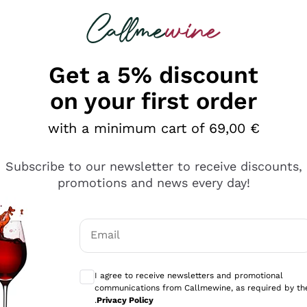
 looking for
Champagne
Sparkling Wines
Al
Get a 5% discount
on your first order
with a minimum cart of 69,00 €
Subscribe to our newsletter to receive discounts,
promotions and news every day!
Email
Optional consents to receive communicati
I agree to receive newsletters and promotional
communications from Callmewine, as required by th
sima
.
Privacy Policy