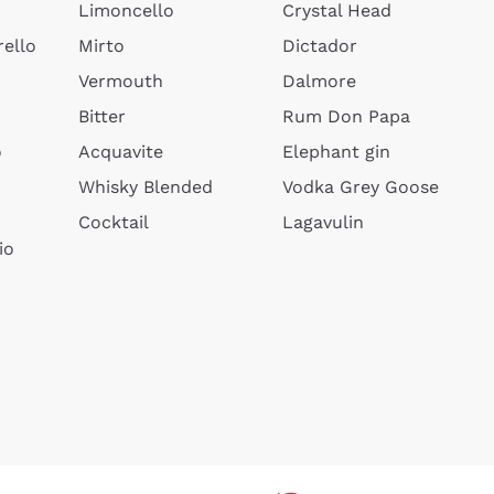
Limoncello
Crystal Head
ello
Mirto
Dictador
Vermouth
Dalmore
Bitter
Rum Don Papa
o
Acquavite
Elephant gin
Whisky Blended
Vodka Grey Goose
Cocktail
Lagavulin
io