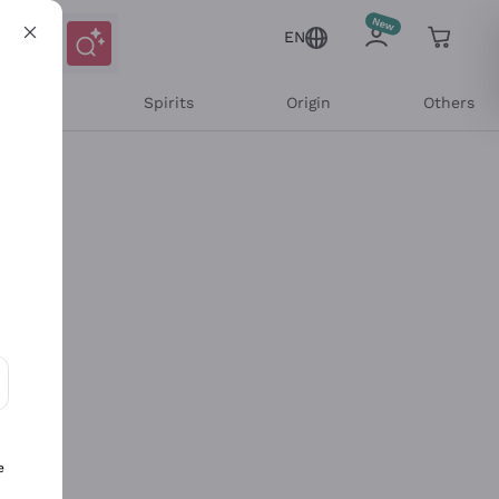
EN
l Wines
Spirits
Origin
Others
ons and personalized offers
e