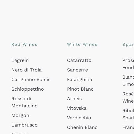
Red Wines
White Wines
Spar
Lagrein
Catarratto
Pros
Fon
Nero di Troia
Sancerre
Blan
Carignano Sulcis
Falanghina
Lim
Schioppettino
Pinot Blanc
Rosé
Rosso di
Arneis
Wine
Montalcino
Vitovska
Ribol
Morgon
Verdicchio
Spar
Lambrusco
Chenin Blanc
Fran