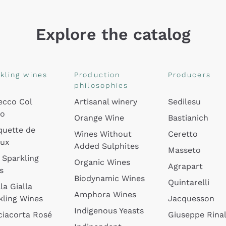
Explore the catalog
kling wines
Production
Producers
philosophies
ecco Col
Artisanal winery
Sedilesu
do
Orange Wine
Bastianich
quette de
Wines Without
Ceretto
oux
Added Sulphites
Masseto
 Sparkling
Organic Wines
Agrapart
s
Biodynamic Wines
Quintarelli
la Gialla
Amphora Wines
kling Wines
Jacquesson
Indigenous Yeasts
ciacorta Rosé
Giuseppe Rinal