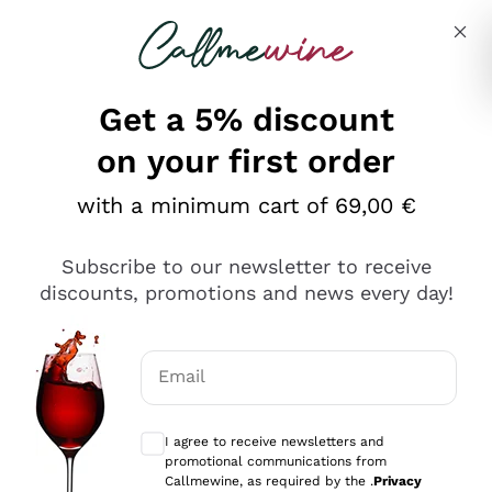
Skip to content
Describe what you are looking for
Get a 5% discount
on your first order
Ottimo
with a minimum cart of 69,00 €
4,5
/5
2.566
Subscribe to our newsletter to receive
recensioni
discounts, promotions and news every day!
Le nostre recensioni a 4 e 5 stelle.
Clicca qui per leggerle tutte >
Email
Precedente
Successivo
Optional consents to receive communicat
I agree to receive newsletters and
Ieri
promotional communications from
Ordine tutto ok, niente da dire a riguardo. Il sito in se
Callmewine, as required by the .
Privacy