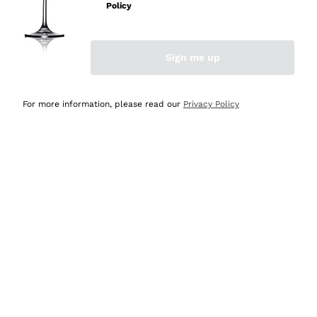
professionalità
Policy
Acquirente verificato
Sign me up
Oggi
Seri affidabili
For more information, please read our
Privacy Policy
Acquirente verificato
Ieri
Il catalogo offre moltissime possibilità di scelta tra tanti
prodotti diversi e con un ampio range di prezzo. Le
indicazioni dei consulenti sono estremamente chiare e
conformi alle caratteristiche dei prodotti acquistati
Acquirente verificato