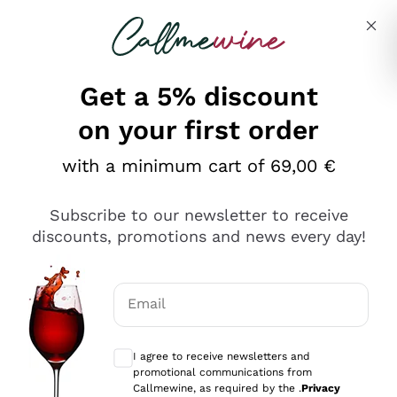
Skip to content
Describe what you are looking for
Get a 5% discount
on your first order
Ottimo
with a minimum cart of 69,00 €
4,5
/5
2.561
Subscribe to our newsletter to receive
recensioni
discounts, promotions and news every day!
Le nostre recensioni a 4 e 5 stelle.
Clicca qui per leggerle tutte >
Email
Precedente
Successivo
Optional consents to receive communicat
I agree to receive newsletters and
Oggi
promotional communications from
Acquisto semplice nelle modalità, gestito con rapidità e
Callmewine, as required by the .
Privacy