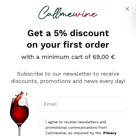
Skip to content
Describe what you are looking for
Get a 5% discount
on your first order
Ottimo
with a minimum cart of 69,00 €
4,5
/5
2.566
Subscribe to our newsletter to receive
recensioni
discounts, promotions and news every day!
Le nostre recensioni a 4 e 5 stelle.
Clicca qui per leggerle tutte >
Email
Precedente
Successivo
Optional consents to receive communicat
I agree to receive newsletters and
Oggi
promotional communications from
Ordine tutto ok, niente da dire a riguardo. Il sito in se
Callmewine, as required by the .
Privacy