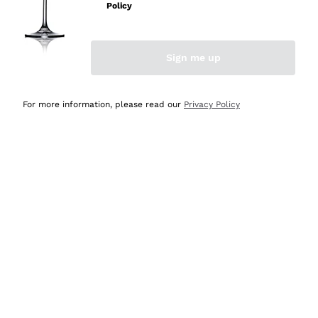
Policy
Acquirente verificato
Sign me up
Ieri
Semplice nell'uso, puntuali e veloci.
For more information, please read our
Privacy Policy
Acquirente verificato
Ieri
Ottima come sempre!
Acquirente verificato
2 Giorni Fa
Buona esperienza
Acquirente verificato