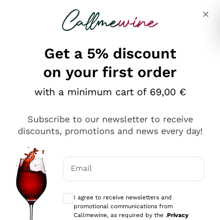
Skip to content
Describe what you are looking for
Get a 5% discount
on your first order
Ottimo
with a minimum cart of 69,00 €
4,5
/5
2.551
Subscribe to our newsletter to receive
recensioni
discounts, promotions and news every day!
Le nostre recensioni a 4 e 5 stelle.
Clicca qui per leggerle tutte >
Email
Precedente
Successivo
Optional consents to receive communicat
I agree to receive newsletters and
Oggi
promotional communications from
Perfetti e attenti al cliente
Callmewine, as required by the .
Privacy