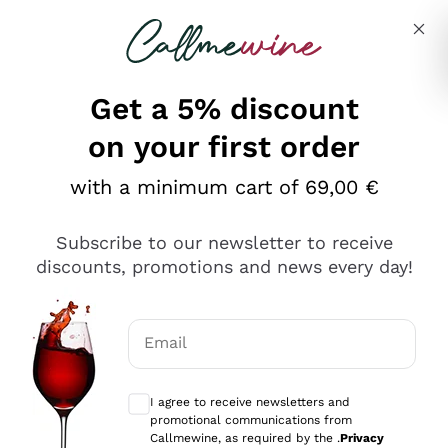
Skip to content
Describe what you are looking for
Get a 5% discount
on your first order
Ottimo
with a minimum cart of 69,00 €
4,5
/5
2.559
Subscribe to our newsletter to receive
recensioni
discounts, promotions and news every day!
Le nostre recensioni a 4 e 5 stelle.
Clicca qui per leggerle tutte >
Email
Precedente
Successivo
Optional consents to receive communicat
I agree to receive newsletters and
Oggi
promotional communications from
Il catalogo offre moltissime possibilità di scelta tra tanti
Callmewine, as required by the .
Privacy