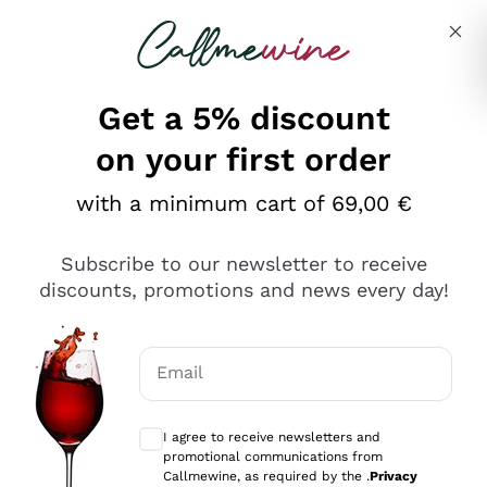
Skip to content
Describe what you are looking for
Get a 5% discount
on your first order
Ottimo
with a minimum cart of 69,00 €
4,5
/5
2.566
Subscribe to our newsletter to receive
recensioni
discounts, promotions and news every day!
Le nostre recensioni a 4 e 5 stelle.
Clicca qui per leggerle tutte >
Email
Precedente
Successivo
Optional consents to receive communicat
I agree to receive newsletters and
Ieri
promotional communications from
Ordine tutto ok, niente da dire a riguardo. Il sito in se
Callmewine, as required by the .
Privacy