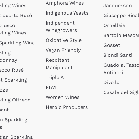
Amphora Wines
kling Wines
Jacquesson
Indigenous Yeasts
ciacorta Rosé
Giuseppe Rinal
Indipendent
brusco
Ornellaia
Winegrowers
kling Wines
Bartolo Mascar
Oxidative Style
 Sparkling Wine
Gosset
Vegan Friendly
kling
Biondi Santi
donnay
Recoltant
Guado al Tass
Manipulant
ecco Rosé
Antinori
Triple A
t Sparkling
Divella
PIWI
izze
Casale del Gigl
Women Wines
kling Oltrepò
Heroic Producers
mant
an Sparkling
s
tian Sparkling