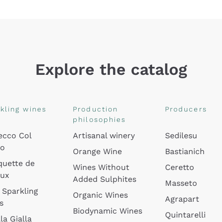
Explore the catalog
kling wines
Production
Producers
philosophies
ecco Col
Artisanal winery
Sedilesu
do
Orange Wine
Bastianich
quette de
Wines Without
Ceretto
oux
Added Sulphites
Masseto
 Sparkling
Organic Wines
Agrapart
s
Biodynamic Wines
Quintarelli
la Gialla