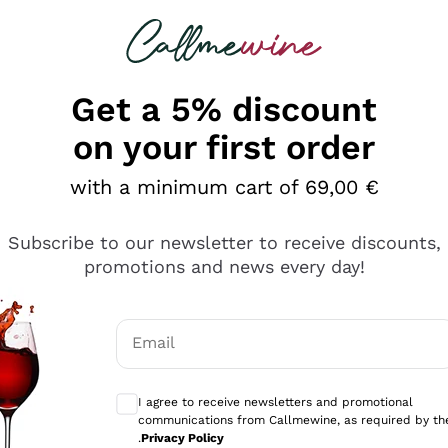
 looking for
Champagne
Sparkling Wines
Al
Get a 5% discount
on your first order
with a minimum cart of 69,00 €
Subscribe to our newsletter to receive discounts,
promotions and news every day!
Email
Optional consents to receive communicati
I agree to receive newsletters and promotional
communications from Callmewine, as required by th
se non è male ma secondo me ci sono alternative che hanno p
.
Privacy Policy