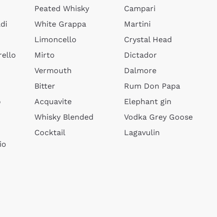
Peated Whisky
Campari
di
White Grappa
Martini
Limoncello
Crystal Head
ello
Mirto
Dictador
Vermouth
Dalmore
Bitter
Rum Don Papa
o
Acquavite
Elephant gin
Whisky Blended
Vodka Grey Goose
Cocktail
Lagavulin
io