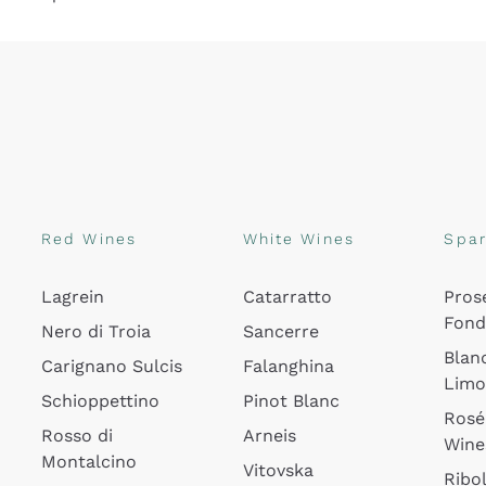
Red Wines
White Wines
Spar
Lagrein
Catarratto
Pros
Fon
Nero di Troia
Sancerre
Blan
Carignano Sulcis
Falanghina
Lim
Schioppettino
Pinot Blanc
Rosé
Rosso di
Arneis
Wine
Montalcino
Vitovska
Ribol