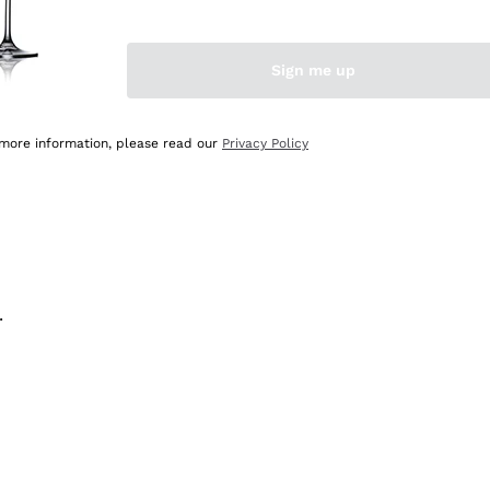
na e lo consiglio! 👍
Sign me up
 more information, please read our
Privacy Policy
.