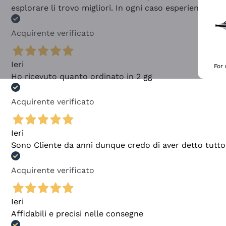
esplorare li trovo migliori. In ogni caso esperienza buo
Acquirente verificato
Ieri
For
Ho ricevuto quanto ordinato in 2 gg
Acquirente verificato
Ieri
Sono Cliente da anni dunque credo di aver detto tutto
Acquirente verificato
Ieri
Affidabili e precisi nelle consegne