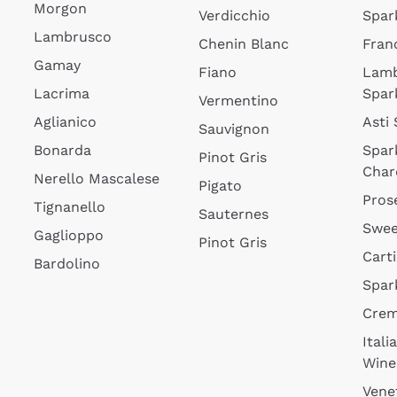
Morgon
Verdicchio
Spar
Lambrusco
Chenin Blanc
Fran
Gamay
Fiano
Lam
Lacrima
Spar
Vermentino
Aglianico
Asti
Sauvignon
Bonarda
Spar
Pinot Gris
Char
Nerello Mascalese
Pigato
Pros
Tignanello
Sauternes
Swee
Gaglioppo
Pinot Gris
Cart
Bardolino
Spar
Cre
Itali
Wine
Vene