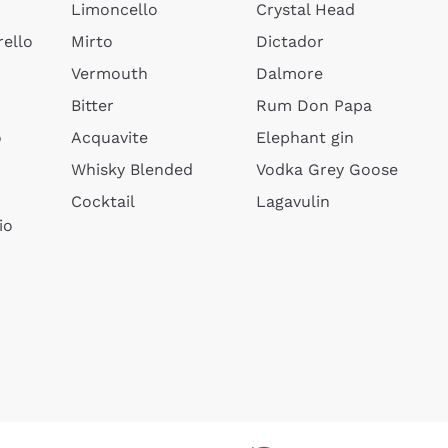
Limoncello
Crystal Head
ello
Mirto
Dictador
Vermouth
Dalmore
Bitter
Rum Don Papa
o
Acquavite
Elephant gin
Whisky Blended
Vodka Grey Goose
Cocktail
Lagavulin
io