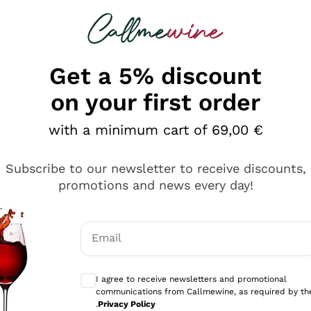
 looking for
Champagne
Sparkling Wines
Al
Get a 5% discount
on your first order
with a minimum cart of 69,00 €
Subscribe to our newsletter to receive discounts,
promotions and news every day!
Email
Optional consents to receive communicati
I agree to receive newsletters and promotional
communications from Callmewine, as required by th
sima
.
Privacy Policy