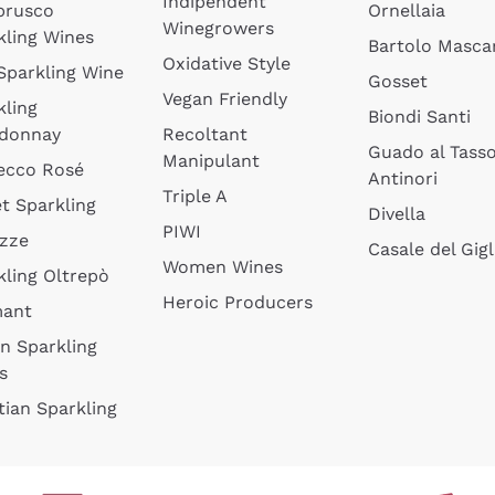
Indipendent
brusco
Ornellaia
Winegrowers
kling Wines
Bartolo Mascar
Oxidative Style
 Sparkling Wine
Gosset
Vegan Friendly
kling
Biondi Santi
donnay
Recoltant
Guado al Tass
Manipulant
ecco Rosé
Antinori
Triple A
t Sparkling
Divella
PIWI
izze
Casale del Gigl
Women Wines
kling Oltrepò
Heroic Producers
mant
an Sparkling
s
tian Sparkling