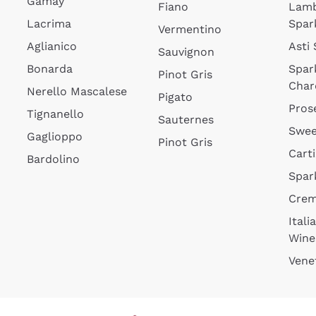
Gamay
Fiano
Lam
Lacrima
Spar
Vermentino
Aglianico
Asti
Sauvignon
Bonarda
Spar
Pinot Gris
Char
Nerello Mascalese
Pigato
Pros
Tignanello
Sauternes
Swee
Gaglioppo
Pinot Gris
Cart
Bardolino
Spar
Cre
Itali
Wine
Vene