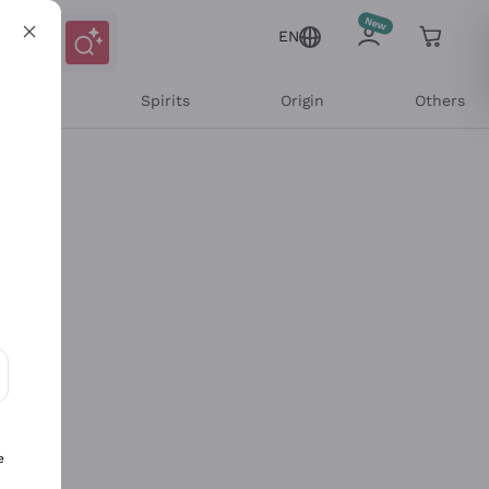
EN
l Wines
Spirits
Origin
Others
ons and personalized offers
e