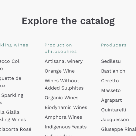
Explore the catalog
kling wines
Production
Producers
philosophies
ecco Col
Artisanal winery
Sedilesu
do
Orange Wine
Bastianich
quette de
Wines Without
Ceretto
oux
Added Sulphites
Masseto
 Sparkling
Organic Wines
Agrapart
s
Biodynamic Wines
Quintarelli
la Gialla
Amphora Wines
kling Wines
Jacquesson
Indigenous Yeasts
ciacorta Rosé
Giuseppe Rinal