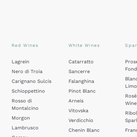
Red Wines
White Wines
Spar
Lagrein
Catarratto
Pros
Fon
Nero di Troia
Sancerre
Blan
Carignano Sulcis
Falanghina
Lim
Schioppettino
Pinot Blanc
Rosé
Rosso di
Arneis
Wine
Montalcino
Vitovska
Ribol
Morgon
Verdicchio
Spar
Lambrusco
Chenin Blanc
Fran