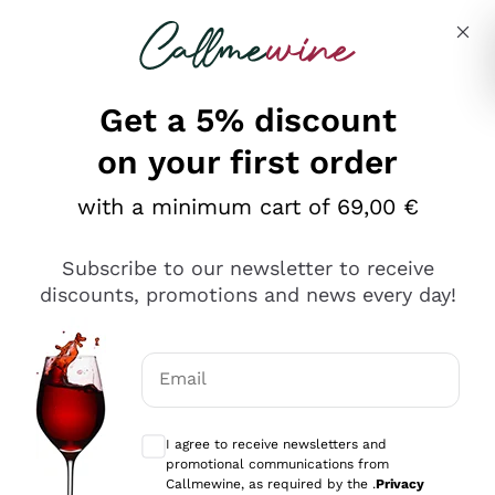
Skip to content
Describe what you are looking for
Get a 5% discount
on your first order
Ottimo
with a minimum cart of 69,00 €
4,5
/5
2.551
Subscribe to our newsletter to receive
recensioni
discounts, promotions and news every day!
Le nostre recensioni a 4 e 5 stelle.
Clicca qui per leggerle tutte >
Email
Precedente
Successivo
Optional consents to receive communicat
I agree to receive newsletters and
Oggi
promotional communications from
Perfetti e attenti al cliente
Callmewine, as required by the .
Privacy