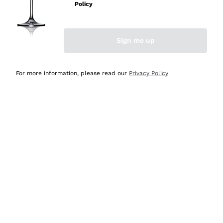
Policy
Acquirente verificato
Sign me up
Ieri
Semplice nell'uso, puntuali e veloci.
For more information, please read our
Privacy Policy
Acquirente verificato
Ieri
Ottima come sempre!
Acquirente verificato
2 Giorni Fa
Buona esperienza
Acquirente verificato