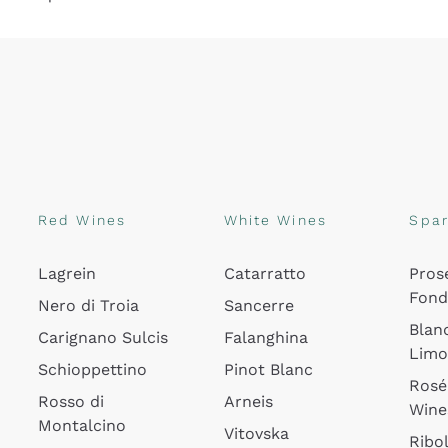
Red Wines
White Wines
Spar
Lagrein
Catarratto
Pros
Fon
Nero di Troia
Sancerre
Blan
Carignano Sulcis
Falanghina
Lim
Schioppettino
Pinot Blanc
Rosé
Rosso di
Arneis
Wine
Montalcino
Vitovska
Ribol