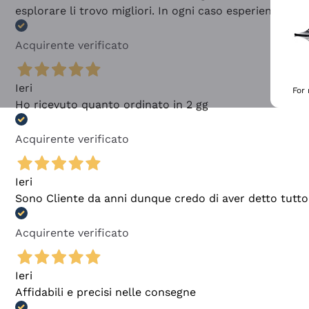
esplorare li trovo migliori. In ogni caso esperienza buo
Acquirente verificato
Ieri
For
Ho ricevuto quanto ordinato in 2 gg
Acquirente verificato
Ieri
Sono Cliente da anni dunque credo di aver detto tutto
Acquirente verificato
Ieri
Affidabili e precisi nelle consegne