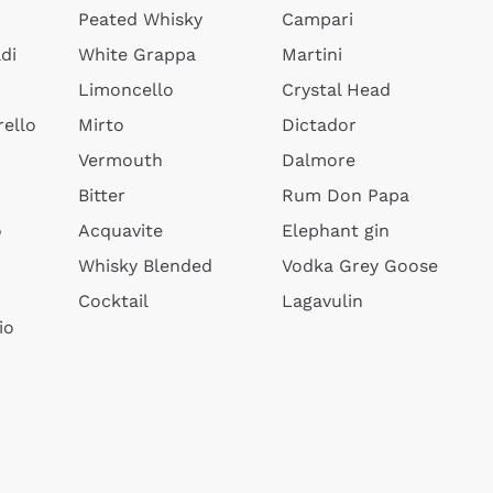
Peated Whisky
Campari
di
White Grappa
Martini
Limoncello
Crystal Head
ello
Mirto
Dictador
Vermouth
Dalmore
Bitter
Rum Don Papa
o
Acquavite
Elephant gin
Whisky Blended
Vodka Grey Goose
Cocktail
Lagavulin
io