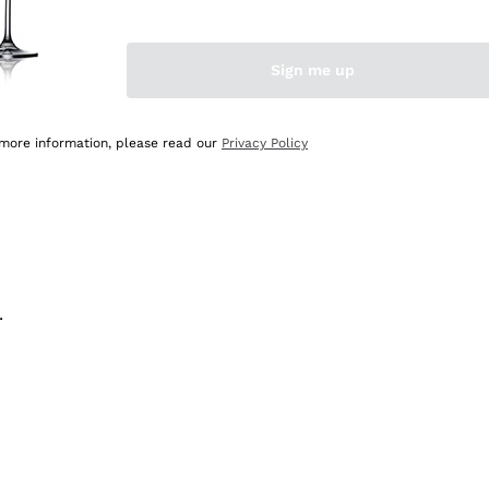
na e lo consiglio! 👍
Sign me up
 more information, please read our
Privacy Policy
.