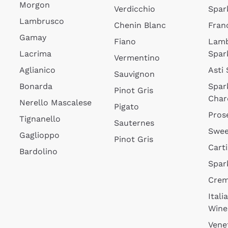
Morgon
Verdicchio
Spar
Lambrusco
Chenin Blanc
Fran
Gamay
Fiano
Lam
Lacrima
Spar
Vermentino
Aglianico
Asti
Sauvignon
Bonarda
Spar
Pinot Gris
Char
Nerello Mascalese
Pigato
Pros
Tignanello
Sauternes
Swee
Gaglioppo
Pinot Gris
Cart
Bardolino
Spar
Cre
Itali
Wine
Vene