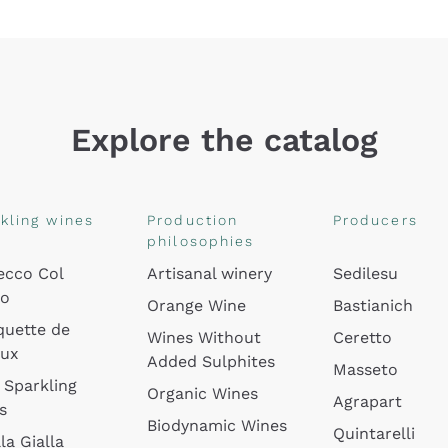
Explore the catalog
kling wines
Production
Producers
philosophies
ecco Col
Artisanal winery
Sedilesu
do
Orange Wine
Bastianich
quette de
Wines Without
Ceretto
oux
Added Sulphites
Masseto
 Sparkling
Organic Wines
Agrapart
s
Biodynamic Wines
Quintarelli
la Gialla