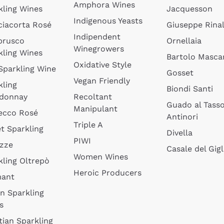
Amphora Wines
kling Wines
Jacquesson
Indigenous Yeasts
ciacorta Rosé
Giuseppe Rinal
Indipendent
brusco
Ornellaia
Winegrowers
kling Wines
Bartolo Mascar
Oxidative Style
 Sparkling Wine
Gosset
Vegan Friendly
kling
Biondi Santi
donnay
Recoltant
Guado al Tass
Manipulant
ecco Rosé
Antinori
Triple A
t Sparkling
Divella
PIWI
izze
Casale del Gigl
Women Wines
kling Oltrepò
Heroic Producers
mant
an Sparkling
s
tian Sparkling