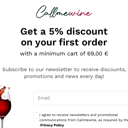
 looking for
Champagne
Sparkling Wines
Al
Get a 5% discount
on your first order
with a minimum cart of 69,00 €
Subscribe to our newsletter to receive discounts,
promotions and news every day!
Email
Optional consents to receive communicati
I agree to receive newsletters and promotional
communications from Callmewine, as required by th
se non è male ma secondo me ci sono alternative che hanno p
.
Privacy Policy