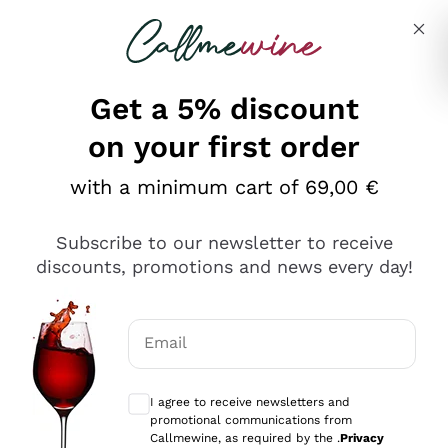
Skip to content
Describe what you are looking for
Get a 5% discount
on your first order
Ottimo
with a minimum cart of 69,00 €
4,5
/5
2.566
Subscribe to our newsletter to receive
recensioni
discounts, promotions and news every day!
Le nostre recensioni a 4 e 5 stelle.
Clicca qui per leggerle tutte >
Email
Precedente
Successivo
Optional consents to receive communicat
I agree to receive newsletters and
Oggi
promotional communications from
Ordine tutto ok, niente da dire a riguardo. Il sito in se
Callmewine, as required by the .
Privacy