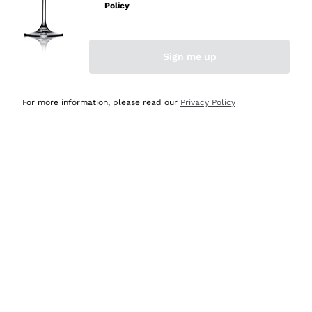
Policy
Acquirente verificato
Sign me up
Ieri
Semplice nell'uso, puntuali e veloci.
For more information, please read our
Privacy Policy
Acquirente verificato
Ieri
Ottima come sempre!
Acquirente verificato
2 Giorni Fa
Buona esperienza
Acquirente verificato