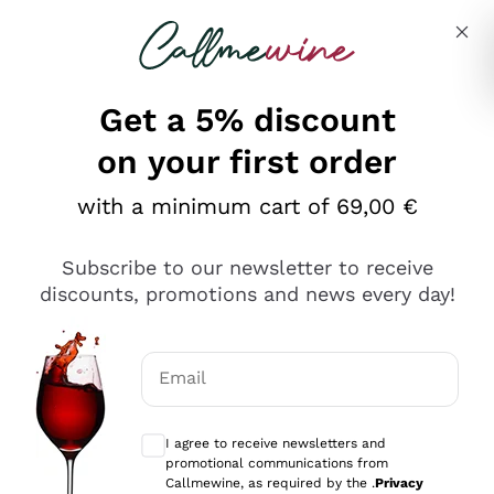
Skip to content
Describe what you are looking for
Get a 5% discount
on your first order
Ottimo
with a minimum cart of 69,00 €
4,5
/5
2.551
Subscribe to our newsletter to receive
recensioni
discounts, promotions and news every day!
Le nostre recensioni a 4 e 5 stelle.
Clicca qui per leggerle tutte >
Email
Precedente
Successivo
Optional consents to receive communicat
I agree to receive newsletters and
Oggi
promotional communications from
Perfetti e attenti al cliente
Callmewine, as required by the .
Privacy