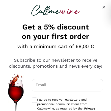
Skip to content
Describe what you are looking for
Get a 5% discount
on your first order
Ottimo
with a minimum cart of 69,00 €
4,5
/5
2.559
Subscribe to our newsletter to receive
recensioni
discounts, promotions and news every day!
Le nostre recensioni a 4 e 5 stelle.
Clicca qui per leggerle tutte >
Email
Precedente
Successivo
Optional consents to receive communicat
I agree to receive newsletters and
Oggi
promotional communications from
Il catalogo offre moltissime possibilità di scelta tra tanti
Callmewine, as required by the .
Privacy