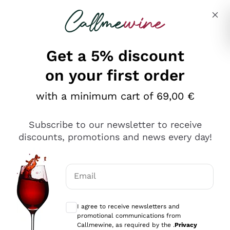
Skip to content
Describe what you are looking for
Get a 5% discount
on your first order
Ottimo
with a minimum cart of 69,00 €
4,5
/5
2.566
Subscribe to our newsletter to receive
recensioni
discounts, promotions and news every day!
Le nostre recensioni a 4 e 5 stelle.
Clicca qui per leggerle tutte >
Email
Precedente
Successivo
Optional consents to receive communicat
I agree to receive newsletters and
Ieri
promotional communications from
Ordine tutto ok, niente da dire a riguardo. Il sito in se
Callmewine, as required by the .
Privacy