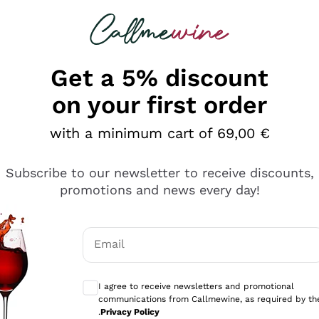
 looking for
Champagne
Sparkling Wines
Al
Get a 5% discount
on your first order
with a minimum cart of 69,00 €
Subscribe to our newsletter to receive discounts,
promotions and news every day!
Email
Optional consents to receive communicati
I agree to receive newsletters and promotional
communications from Callmewine, as required by th
e professionalità
.
Privacy Policy