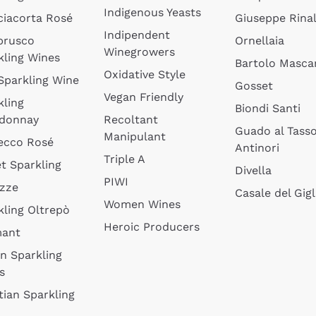
Indigenous Yeasts
ciacorta Rosé
Giuseppe Rinal
Indipendent
brusco
Ornellaia
Winegrowers
kling Wines
Bartolo Mascar
Oxidative Style
 Sparkling Wine
Gosset
Vegan Friendly
kling
Biondi Santi
donnay
Recoltant
Guado al Tass
Manipulant
ecco Rosé
Antinori
Triple A
t Sparkling
Divella
PIWI
izze
Casale del Gigl
Women Wines
kling Oltrepò
Heroic Producers
mant
an Sparkling
s
tian Sparkling