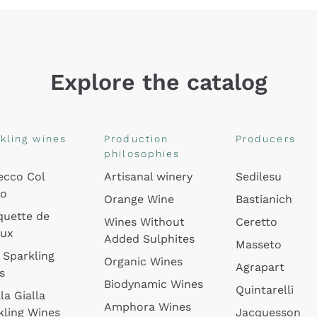
Explore the catalog
kling wines
Production
Producers
philosophies
ecco Col
Artisanal winery
Sedilesu
do
Orange Wine
Bastianich
quette de
Wines Without
Ceretto
oux
Added Sulphites
Masseto
 Sparkling
Organic Wines
Agrapart
s
Biodynamic Wines
Quintarelli
la Gialla
Amphora Wines
kling Wines
Jacquesson