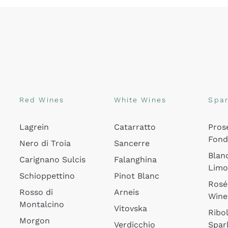
Red Wines
White Wines
Spar
Lagrein
Catarratto
Pros
Fon
Nero di Troia
Sancerre
Blan
Carignano Sulcis
Falanghina
Lim
Schioppettino
Pinot Blanc
Rosé
Rosso di
Arneis
Wine
Montalcino
Vitovska
Ribol
Morgon
Verdicchio
Spar