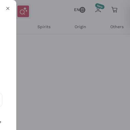
EN
l Wines
Spirits
Origin
Others
ons and personalized offers
e