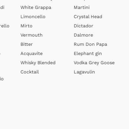
di
White Grappa
Martini
Limoncello
Crystal Head
ello
Mirto
Dictador
Vermouth
Dalmore
Bitter
Rum Don Papa
o
Acquavite
Elephant gin
Whisky Blended
Vodka Grey Goose
Cocktail
Lagavulin
io