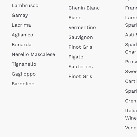
Lambrusco
Chenin Blanc
Fran
Gamay
Fiano
Lam
Lacrima
Spar
Vermentino
Aglianico
Asti
Sauvignon
Bonarda
Spar
Pinot Gris
Char
Nerello Mascalese
Pigato
Pros
Tignanello
Sauternes
Swee
Gaglioppo
Pinot Gris
Cart
Bardolino
Spar
Cre
Itali
Wine
Vene